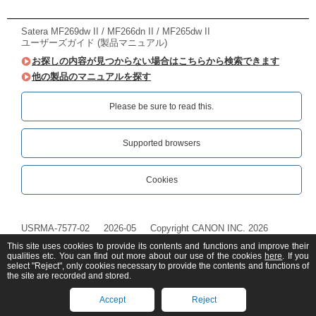
Satera MF269dw II / MF266dn II / MF265dw II
ユーザーズガイド (製品マニュアル)
お探しの内容が見つからない場合はこちらから検索できます
他の製品のマニュアルを探す
Please be sure to read this.‎
Supported browsers
Cookies
USRMA-7577-02
2026-05
Copyright CANON INC. 2026
This site uses cookies to provide its contents and functions and improve their
qualities etc. You can find out more about our use of the cookies
here
. If you
select "Reject", only cookies necessary to provide the contents and functions of
the site are recorded and stored.
Accept
Reject