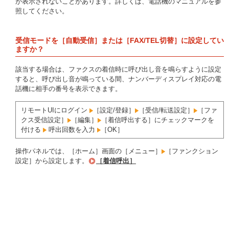
が表示されないことがあります。詳しくは、電話機のマニュアルを参
照してください。
受信モードを［自動受信］または［FAX/TEL切替］に設定してい
ますか？
該当する場合は、ファクスの着信時に呼び出し音を鳴らすように設定
すると、呼び出し音が鳴っている間、ナンバーディスプレイ対応の電
話機に相手の番号を表示できます。
リモートUIにログイン
［設定/登録］
［受信/転送設定］
［ファ
クス受信設定］
［編集］
［着信呼出する］にチェックマークを
付ける
呼出回数を入力
［OK］
操作パネルでは、［ホーム］画面の［メニュー］
［ファンクション
設定］から設定します。
［着信呼出］