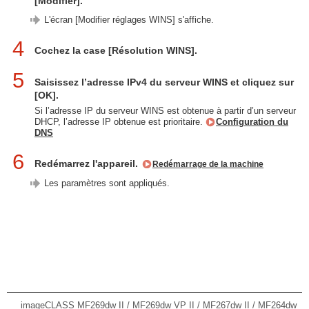
[Modifier].
L'écran [Modifier réglages WINS] s'affiche.
4
Cochez la case [Résolution WINS].
5
Saisissez l’adresse IPv4 du serveur WINS et cliquez sur
[OK].
Si l’adresse IP du serveur WINS est obtenue à partir d’un serveur
DHCP, l’adresse IP obtenue est prioritaire.
Configuration du
DNS
6
Redémarrez l'appareil.
Redémarrage de la machine
Les paramètres sont appliqués.
imageCLASS MF269dw II / MF269dw VP II / MF267dw II / MF264dw