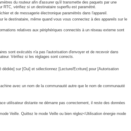
amètres du routeur afin d'assurer qu'il transmette des paquets par une
ur RTC, vérifiez si un destinataire superflu est paramétré.
ichier et de messagerie électronique paramétrés dans l'appareil.
pour le destinataire, même quand vous vous connectez à des appareils sur le
nformations relatives aux périphériques connectés à un réseau externe sont
litaires sont exécutés n'a pas l'autorisation d'envoyer et de recevoir dans
teur. Vérifiez si les réglages sont corrects.
dédiée] sur [Oui] et sélectionnez [Lecture/Ecriture] pour [Autorisation
.
 à la machine avec un nom de la communauté autre que le nom de communauté
face utilisateur distante ne démarre pas correctement, il reste des données
 mode Veille. Quittez le mode Veille ou bien réglez<Utilisation énergie mode