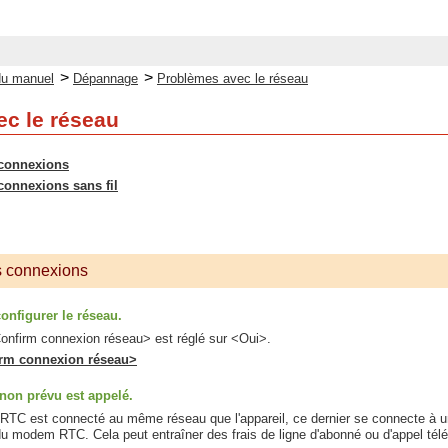
>
>
du manuel
Dépannage
Problèmes avec le réseau
c le réseau
 connexions
connexions sans fil
s connexions
onfigurer le réseau.
Confirm connexion réseau> est réglé sur <Oui>.
rm connexion réseau>
 non prévu est appelé.
 RTC est connecté au même réseau que l'appareil, ce dernier se connecte à un
 du modem RTC. Cela peut entraîner des frais de ligne d'abonné ou d'appel télé