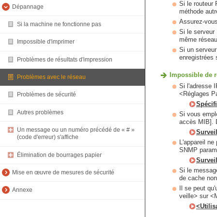
Si le routeur
Dépannage
méthode autre
Assurez-vous 
Si la machine ne fonctionne pas
Si le serveur
même réseau q
Impossible d'imprimer
Si un serveur
enregistrées 
Problèmes de résultats d'impression
Impossible de r
Problèmes avec le réseau
Si l'adresse I
<Réglages Par
Problèmes de sécurité
Spécif
Autres problèmes
Si vous emplo
accès MIB]. D
Un message ou un numéro précédé de « # »
Survei
(code d'erreur) s'affiche
L'appareil ne
SNMP paramét
Élimination de bourrages papier
Survei
Si le message
Mise en œuvre de mesures de sécurité
de cache non
Il se peut qu
Annexe
veille> sur <
<Utili