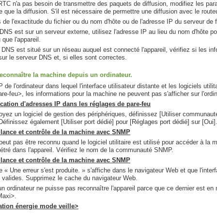
 RTC n'a pas besoin de transmettre des paquets de diffusion, modifiez les par
 que la diffusion. S'il est nécessaire de permettre une diffusion avec le route
de l'exactitude du fichier ou du nom d'hôte ou de l'adresse IP du serveur de f
 DNS est sur un serveur externe, utilisez l'adresse IP au lieu du nom d'hôte 
ue l'appareil.
 DNS est situé sur un réseau auquel est connecté l'appareil, vérifiez si les i
sur le serveur DNS et, si elles sont correctes.
econnaître la machine depuis un ordinateur.
P de l'ordinateur dans lequel l'interface utilisateur distante et les logiciels uti
e-feu>, les informations pour la machine ne peuvent pas s'afficher sur l'ordina
ication d'adresses IP dans les réglages de pare-feu
yez un logiciel de gestion des périphériques, définissez [Utiliser communauté 
éfinissez également [Utiliser port dédié] pour [Réglages port dédié] sur [Oui]
llance et contrôle de la machine avec SNMP
 peut pas être reconnu quand le logiciel utilitaire est utilisé pour accéder
ré dans l'appareil. Vérifiez le nom de la communauté SNMP.
llance et contrôle de la machine avec SNMP
 « Une erreur s'est produite. » s'affiche dans le navigateur Web et que l'inter
 valides. Supprimez le cache du navigateur Web.
'un ordinateur ne puisse pas reconnaître l'appareil parce que ce dernier est en
Maxi>.
sation énergie mode veille>