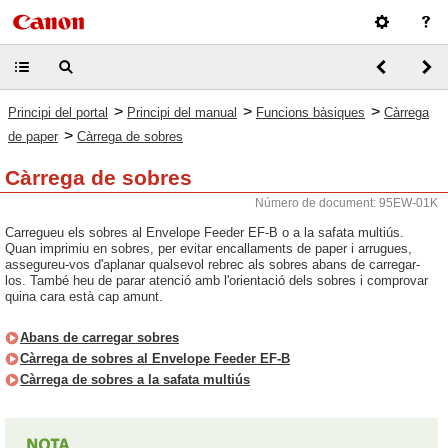
>
>
>
Principi del portal
Principi del manual
Funcions bàsiques
Càrrega
>
de paper
Càrrega de sobres
Càrrega de sobres
Número de document: 95EW-01K
Carregueu els sobres al Envelope Feeder EF-B o a la safata multiús.
Quan imprimiu en sobres, per evitar encallaments de paper i arrugues,
assegureu-vos d'aplanar qualsevol rebrec als sobres abans de carregar-
los. També heu de parar atenció amb l'orientació dels sobres i comprovar
quina cara està cap amunt.
Abans de carregar sobres
Càrrega de sobres al Envelope Feeder EF-B
Càrrega de sobres a la safata multiús