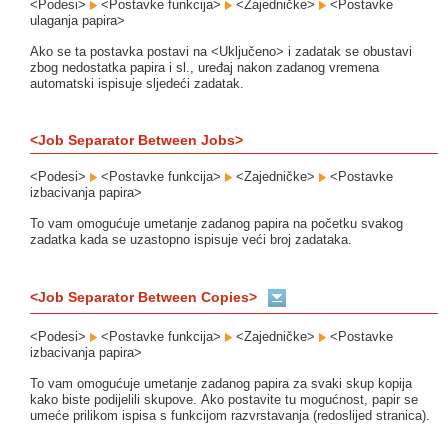
<Podesi>
<Postavke funkcija>
<Zajedničke>
<Postavke
ulaganja papira>
Ako se ta postavka postavi na <Uključeno> i zadatak se obustavi
zbog nedostatka papira i sl., uređaj nakon zadanog vremena
automatski ispisuje sljedeći zadatak.
<Job Separator Between Jobs>
<Podesi>
<Postavke funkcija>
<Zajedničke>
<Postavke
izbacivanja papira>
To vam omogućuje umetanje zadanog papira na početku svakog
zadatka kada se uzastopno ispisuje veći broj zadataka.
<Job Separator Between Copies>
<Podesi>
<Postavke funkcija>
<Zajedničke>
<Postavke
izbacivanja papira>
To vam omogućuje umetanje zadanog papira za svaki skup kopija
kako biste podijelili skupove. Ako postavite tu mogućnost, papir se
umeće prilikom ispisa s funkcijom razvrstavanja (redoslijed stranica).