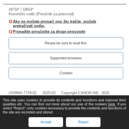
1871P / 1861P
Korisnički vodič (Priručnik za proizvod)
Ako ne možete pronaći ono što tražite, možete
pretraživati ovdje.
Pronađite priručnike za druge proizvode
Please be sure to read this.‎
Supported browsers
Cookies
USRMA-7729-02
2025-02
Copyright CANON INC. 2025
This site uses cookies to provide its contents and functions and improve their
qualities etc. You can find out more about our use of the cookies
here
. If you
select "Reject", only cookies necessary to provide the contents and functions of
the site are recorded and stored.
Accept
Reject