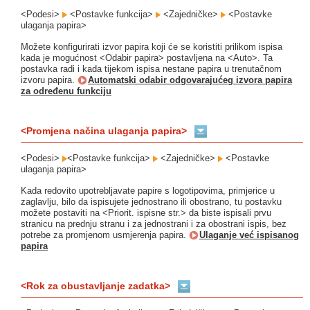
<Podesi>
<Postavke funkcija>
<Zajedničke>
<Postavke
ulaganja papira>
Možete konfigurirati izvor papira koji će se koristiti prilikom ispisa
kada je mogućnost <Odabir papira> postavljena na <Auto>. Ta
postavka radi i kada tijekom ispisa nestane papira u trenutačnom
izvoru papira.
Automatski odabir odgovarajućeg izvora papira
za određenu funkciju
<Promjena načina ulaganja papira>
<Podesi>
<Postavke funkcija>
<Zajedničke>
<Postavke
ulaganja papira>
Kada redovito upotrebljavate papire s logotipovima, primjerice u
zaglavlju, bilo da ispisujete jednostrano ili obostrano, tu postavku
možete postaviti na <Priorit. ispisne str.> da biste ispisali prvu
stranicu na prednju stranu i za jednostrani i za obostrani ispis, bez
potrebe za promjenom usmjerenja papira.
Ulaganje već ispisanog
papira
<Rok za obustavljanje zadatka>