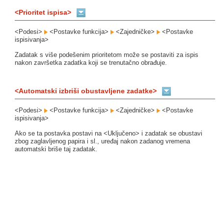
<Prioritet ispisa>
<Podesi>
<Postavke funkcija>
<Zajedničke>
<Postavke
ispisivanja>
Zadatak s više podešenim prioritetom može se postaviti za ispis
nakon završetka zadatka koji se trenutačno obrađuje.
<Automatski izbriši obustavljene zadatke>
<Podesi>
<Postavke funkcija>
<Zajedničke>
<Postavke
ispisivanja>
Ako se ta postavka postavi na <Uključeno> i zadatak se obustavi
zbog zaglavljenog papira i sl., uređaj nakon zadanog vremena
automatski briše taj zadatak.