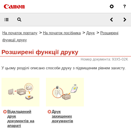
>
>
>
На початок порталу
На початок посібника
Друк
Розширені
функції друку
Розширені функції друку
Номер документа: 93X5-02K
У цьому розділі описано способи друку з підвищеним рівнем захисту.
Відкладений
Друк
друк
захищених
документів на
документів
апараті