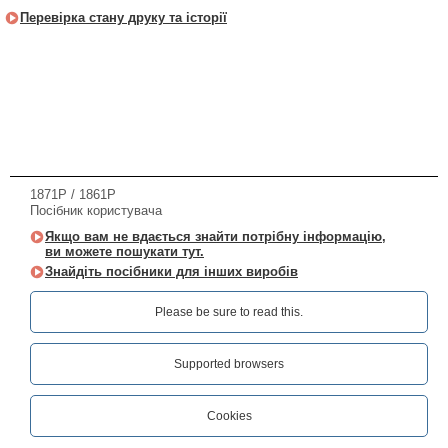
Перевірка стану друку та історії
1871P / 1861P
Посібник користувача
Якщо вам не вдається знайти потрібну інформацію,
ви можете пошукати тут.
Знайдіть посібники для інших виробів
Please be sure to read this.‎
Supported browsers
Cookies