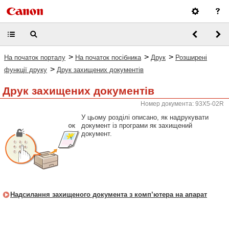
>
>
>
На початок порталу
На початок посібника
Друк
Розширені
>
функції друку
Друк захищених документів
Друк захищених документів
Номер документа: 93X5-02R
У цьому розділі описано, як надрукувати
документ із програми як захищений
документ.
Надсилання захищеного документа з комп’ютера на апарат