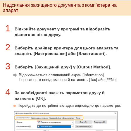
Надсилання захищеного документа з комп’ютера на
апарат
1
Відкрийте документ у програмі та відобразіть
діалогове вікно друку.
2
Виберіть драйвер принтера для цього апарата та
клацніть [Настроювання] або [Властивості].
3
Виберіть [Захищений друк] у [Output Method].
Відображається спливаючий екран [Information].
Перегляньте повідомлення й натисніть [Так] або [##No].
4
За необхідності вкажіть параметри друку й
натисніть [OK].
Перейдіть до потрібної вкладки відповідно до параметрів.