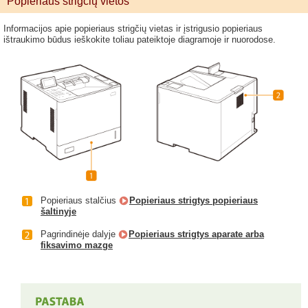
Popieriaus strigčių vietos
Informacijos apie popieriaus strigčių vietas ir įstrigusio popieriaus
ištraukimo būdus ieškokite toliau pateiktoje diagramoje ir nuorodose.
Popieriaus stalčius
Popieriaus strigtys popieriaus
šaltinyje
Pagrindinėje dalyje
Popieriaus strigtys aparate arba
fiksavimo mazge