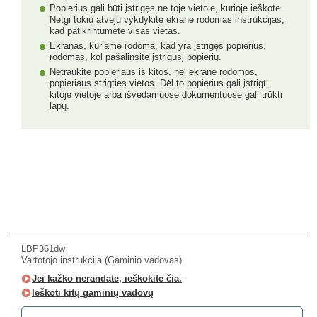
Popierius gali būti įstrigęs ne toje vietoje, kurioje ieškote.
Netgi tokiu atveju vykdykite ekrane rodomas instrukcijas,
kad patikrintumėte visas vietas.
Ekranas, kuriame rodoma, kad yra įstrigęs popierius,
rodomas, kol pašalinsite įstrigusį popierių.
Netraukite popieriaus iš kitos, nei ekrane rodomos,
popieriaus strigties vietos. Dėl to popierius gali įstrigti
kitoje vietoje arba išvedamuose dokumentuose gali trūkti
lapų.
LBP361dw
Vartotojo instrukcija (Gaminio vadovas)
Jei kažko nerandate, ieškokite čia.
Ieškoti kitų gaminių vadovų