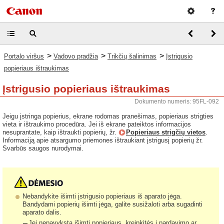
>
>
>
Portalo viršus
Vadovo pradžia
Trikčių šalinimas
Įstrigusio
popieriaus ištraukimas
Įstrigusio popieriaus ištraukimas
Dokumento numeris: 95FL-092
Jeigu įstringa popierius, ekrane rodomas pranešimas, popieriaus strigties
vieta ir ištraukimo procedūra. Jei iš ekrane pateiktos informacijos
nesuprantate, kaip ištraukti popierių, žr.
Popieriaus strigčių vietos
.
Informaciją apie atsargumo priemones ištraukiant įstrigusį popierių žr.
Svarbūs saugos nurodymai.
Nebandykite išimti įstrigusio popieriaus iš aparato jėga.
Bandydami popierių išimti jėga, galite susižaloti arba sugadinti
aparato dalis.
Jei nepavyksta išimti popieriaus, kreipkitės į pardavimo ar