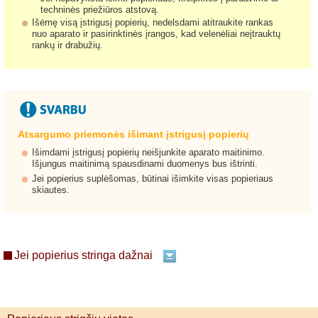
techninės priežiūros atstovą.
Išėmę visą įstrigusį popierių, nedelsdami atitraukite rankas
nuo aparato ir pasirinktinės įrangos, kad velenėliai neįtrauktų
rankų ir drabužių.
Atsargumo priemonės išimant įstrigusį popierių
Išimdami įstrigusį popierių neišjunkite aparato maitinimo.
Išjungus maitinimą spausdinami duomenys bus ištrinti.
Jei popierius suplėšomas, būtinai išimkite visas popieriaus
skiautes.
Jei popierius stringa dažnai