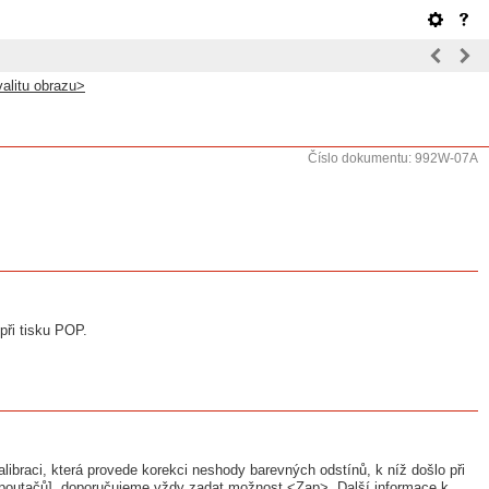
valitu obrazu>
Číslo dokumentu: 992W-07A
při tisku POP.
libraci, která provede korekci neshody barevných odstínů, k níž došlo při
h poutačů], doporučujeme vždy zadat možnost <Zap>. Další informace k