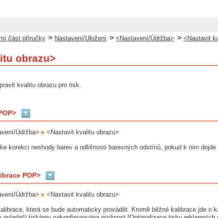
>
>
>
ní část příručky
Nastavení/Uložení
<Nastavení/Údržba>
<Nastavit k
litu obrazu>
pravit kvalitu obrazu pro tisk.
 POP>
vení/Údržba>
<Nastavit kvalitu obrazu>
 ke korekci neshody barev a odlišnosti barevných odstínů, pokud k nim dojde 
librace POP>
vení/Údržba>
<Nastavit kvalitu obrazu>
alibrace, která se bude automaticky provádět. Kromě běžné kalibrace jde o ka
v ovladači tiskárny nakonfigurována možnost [Optimalizace tisku reklamníc