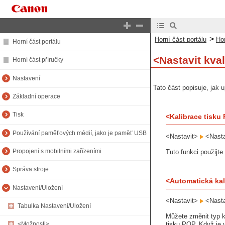
>
Horní část portálu
Hor
Horní část portálu
<Nastavit kva
Horní část příručky
Nastavení
Tato část popisuje, jak u
Základní operace
Tisk
<Kalibrace tisku
Používání paměťových médií, jako je paměť USB
<Nastavit>
<Nasta
Propojení s mobilními zařízeními
Tuto funkci použijte
Správa stroje
<Automatická ka
Nastavení/Uložení
<Nastavit>
<Nasta
Tabulka Nastavení/Uložení
Můžete změnit typ k
tisku POP. Když je 
<Možnosti>