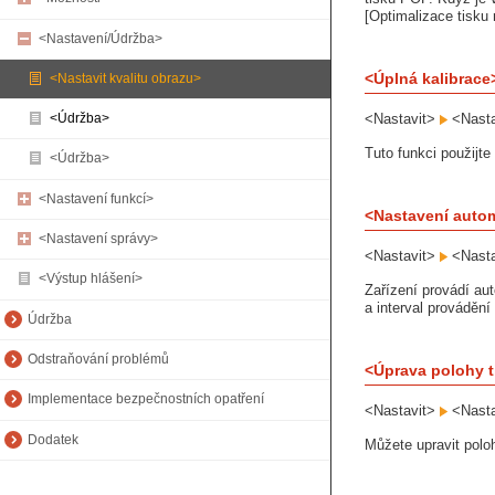
[Optimalizace tisku
<Nastavení/Údržba>
<Úplná kalibrace
<Nastavit kvalitu obrazu>
<Nastavit>
<Nasta
<Údržba>
Tuto funkci použijte
<Údržba>
<Nastavení funkcí>
<Nastavení autom
<Nastavení správy>
<Nastavit>
<Nasta
<Výstup hlášení>
Zařízení provádí aut
a interval provádění
Údržba
Odstraňování problémů
<Úprava polohy t
Implementace bezpečnostních opatření
<Nastavit>
<Nasta
Dodatek
Můžete upravit polo