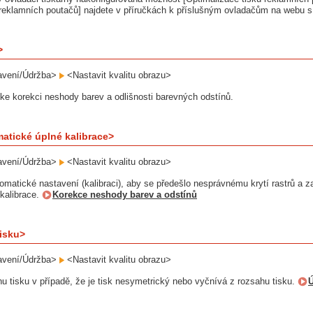
 reklamních poutačů] najdete v příručkách k příslušným ovladačům na webu s 
>
vení/Údržba>
<Nastavit kvalitu obrazu>
 ke korekci neshody barev a odlišnosti barevných odstínů.
atické úplné kalibrace>
vení/Údržba>
<Nastavit kvalitu obrazu>
omatické nastavení (kalibraci), aby se předešlo nesprávnému krytí rastrů a z
 kalibrace.
Korekce neshody barev a odstínů
isku>
vení/Údržba>
<Nastavit kvalitu obrazu>
hu tisku v případě, že je tisk nesymetrický nebo vyčnívá z rozsahu tisku.
Ú