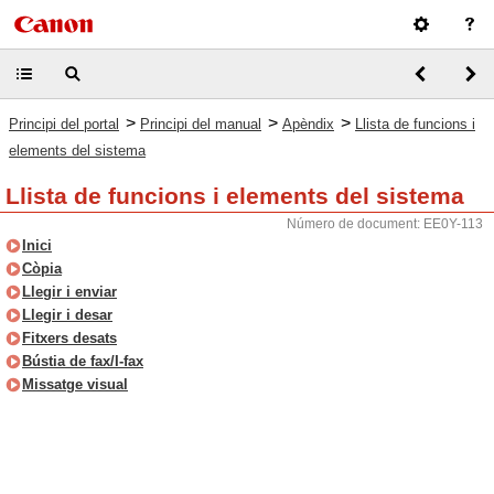
>
>
>
Principi del portal
Principi del manual
Apèndix
Llista de funcions i
elements del sistema
Llista de funcions i elements del sistema
Número de document: EE0Y-113
Inici
Còpia
Llegir i enviar
Llegir i desar
Fitxers desats
Bústia de fax/I-fax
Missatge visual