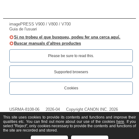
imagePRESS V900 / V800 / V700
Guia de l'usuari
Si no trobeu el que busqueu, podeu fer una cerca aquí.
Buscar manuals d’altres productes
Please be sure to read this.‎
Supported browsers
Cookies
USRMA-8108-06
2026-04
Copyright CANON INC. 2026
This site uses cookies to provide its contents and functions and improve their
qualities etc. You can find out more about our use of the cookies
here
. If you
select "Reject", only cookies necessary to provide the contents and functions of
the site are recorded and stored.