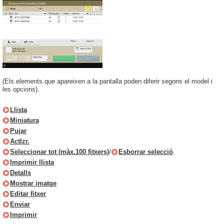
(Els elements que apareixen a la pantalla poden diferir segons el model i
les opcions).
Llista
Miniatura
Pujar
Actlzr.
Seleccionar tot (màx.100 fitxers)
/
Esborrar selecció
Imprimir llista
Detalls
Mostrar imatge
Editar fitxer
Enviar
Imprimir