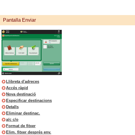
Pantalla Enviar
Llibreta d'adreces
Accés ràpid
Nova destinació
Especificar destinacions
Detalls
Eliminar destinac.
a/c c/o
Format de fitxer
Elim. fitxer després env.