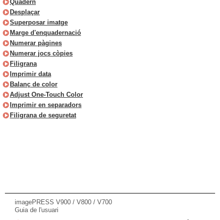
Quadern
Desplaçar
Superposar imatge
Marge d'enquadernació
Numerar pàgines
Numerar jocs còpies
Filigrana
Imprimir data
Balanç de color
Adjust One-Touch Color
Imprimir en separadors
Filigrana de seguretat
imagePRESS V900 / V800 / V700
Guia de l'usuari