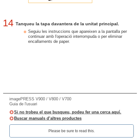
14
Tanqueu la tapa davantera de la unitat principal.
Seguiu les instruccions que apareixen a la pantalla per
continuar amb l'operació interrompuda o per eliminar
encallaments de paper.
imagePRESS V900 / V800 / V700
Guia de l'usuari
Si no trobeu el que busqueu, podeu fer una cerca aquí.
Buscar manuals d’altres productes
Please be sure to read this.‎