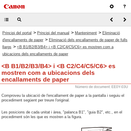
>
>
>
Principi del portal
Principi del manual
Manteniment
Eliminació
>
d'encallaments de paper
Eliminació dels encallaments de paper de fulls
>
llargs
<B B1/B2/B3/B4> i <B C2/C4/C5/C6> es mostren com a
ubicacions dels encallaments de paper
<B B1/B2/B3/B4> i <B C2/C4/C5/C6> es
mostren com a ubicacions dels
encallaments de paper
Número de document: EE0Y-03U
Comproveu la ubicació de l'encallament de paper a la pantalla i seguiu el
procediment següent per treure l'original.
Les posicions de cada unitat i àrea, "palanca B1", "guia B2", etc., en el
procediment són les que es mostren a la figura.