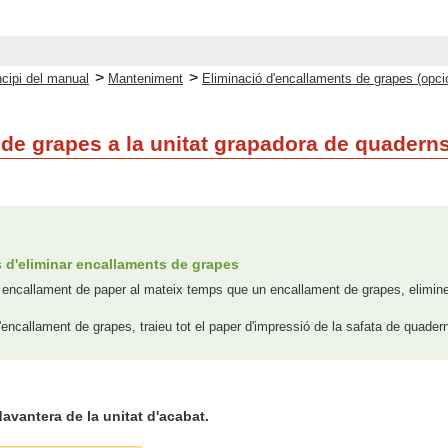
>
>
ncipi del manual
Manteniment
Eliminació d'encallaments de grapes (opci
de grapes a la unitat grapadora de quaderns
d'eliminar encallaments de grapes
 encallament de paper al mateix temps que un encallament de grapes, elimineu
'encallament de grapes, traieu tot el paper d'impressió de la safata de quader
davantera de la unitat d'acabat.