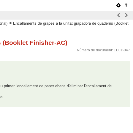
>
onal)
Encallaments de grapes a la unitat grapadora de quaderns (Booklet
 (Booklet Finisher-AC)
Número de document: EE0Y-047
 primer l'encallament de paper abans d'eliminar l'encallament de
ns.