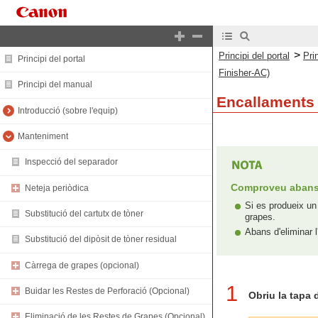
>
Principi del portal
Pri
Principi del portal
Finisher-AC)
Principi del manual
Encallaments 
Introducció (sobre l'equip)
Manteniment
Inspecció del separador
Comproveu abans 
Neteja periòdica
Si es produeix un
Substitució del cartutx de tòner
grapes.
Abans d'eliminar l
Substitució del dipòsit de tòner residual
Càrrega de grapes (opcional)
1
Buidar les Restes de Perforació (Opcional)
Obriu la tapa 
Eliminació de les Restes de Grapes (Opcional)