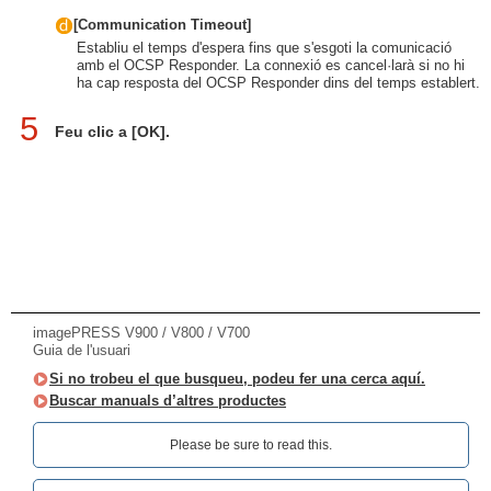
[Communication Timeout]
Establiu el temps d'espera fins que s'esgoti la comunicació
amb el OCSP Responder. La connexió es cancel·larà si no hi
ha cap resposta del OCSP Responder dins del temps establert.
5
Feu clic a [OK].
imagePRESS V900 / V800 / V700
Guia de l'usuari
Si no trobeu el que busqueu, podeu fer una cerca aquí.
Buscar manuals d’altres productes
Please be sure to read this.‎