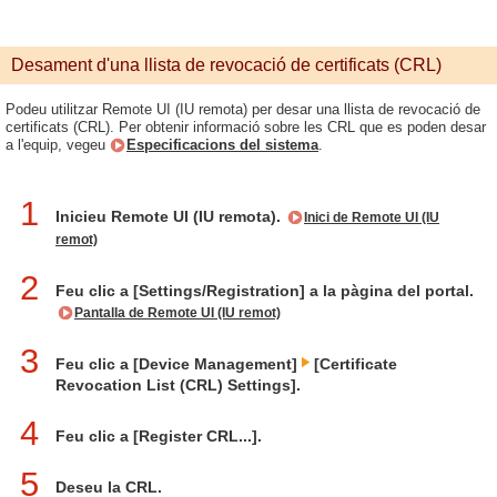
Desament d'una llista de revocació de certificats (CRL)
Podeu utilitzar Remote UI (IU remota) per desar una llista de revocació de
certificats (CRL). Per obtenir informació sobre les CRL que es poden desar
a l'equip, vegeu
Especificacions del sistema
.
1
Inicieu Remote UI (IU remota).
Inici de Remote UI (IU
remot)
2
Feu clic a [Settings/Registration] a la pàgina del portal.
Pantalla de Remote UI (IU remot)
3
Feu clic a [Device Management]
[Certificate
Revocation List (CRL) Settings].
4
Feu clic a [Register CRL...].
5
Deseu la CRL.