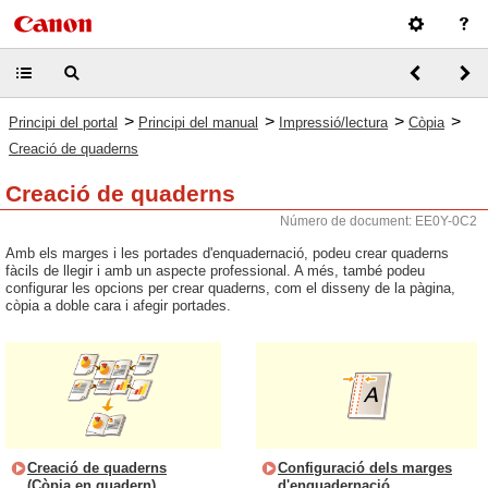
>
>
>
>
Principi del portal
Principi del manual
Impressió/lectura
Còpia
Creació de quaderns
Creació de quaderns
Número de document: EE0Y-0C2
Amb els marges i les portades d'enquadernació, podeu crear quaderns
fàcils de llegir i amb un aspecte professional. A més, també podeu
configurar les opcions per crear quaderns, com el disseny de la pàgina,
còpia a doble cara i afegir portades.
Creació de quaderns
Configuració dels marges
(Còpia en quadern)
d'enquadernació