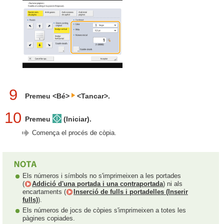
9
Premeu <Bé>
<Tancar>.
10
Premeu
(Iniciar).
Comença el procés de còpia.
Els números i símbols no s'imprimeixen a les portades
(
Addició d'una portada i una contraportada
) ni als
encartaments (
Inserció de fulls i portadelles (Inserir
fulls)
).
Els números de jocs de còpies s'imprimeixen a totes les
pàgines copiades.