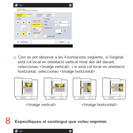
Com es pot observar a les il·lustracions següents, si l'original
està col·locat en orientació vertical mirat des del davant,
seleccioneu <Imatge vertical>, i si està col·locat en orientació
horitzontal, seleccioneu <Imatge horitzontal>.
<Imatge vertical>
<Imatge horitzontal>
8
Especifiqueu el contingut que voleu imprimir.