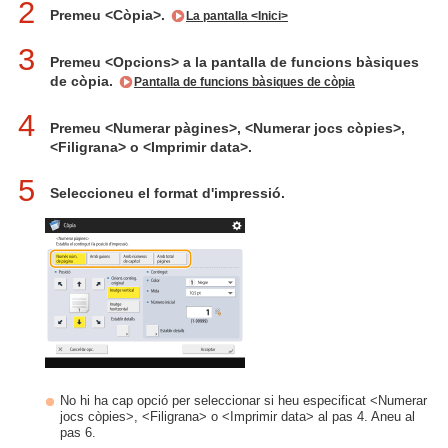
2
Premeu <Còpia>.
La pantalla <Inici>
3
Premeu <Opcions> a la pantalla de funcions bàsiques
de còpia.
Pantalla de funcions bàsiques de còpia
4
Premeu <Numerar pàgines>, <Numerar jocs còpies>,
<Filigrana> o <Imprimir data>.
5
Seleccioneu el format d'impressió.
No hi ha cap opció per seleccionar si heu especificat <Numerar
jocs còpies>, <Filigrana> o <Imprimir data> al pas 4. Aneu al
pas 6.