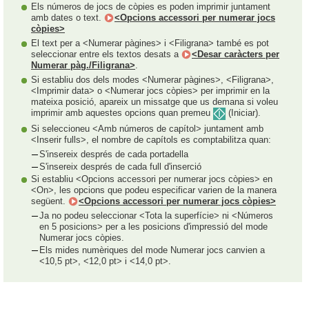
Els números de jocs de còpies es poden imprimir juntament
amb dates o text.
<Opcions accessori per numerar jocs
còpies>
El text per a <Numerar pàgines> i <Filigrana> també es pot
seleccionar entre els textos desats a
<Desar caràcters per
Numerar pàg./Filigrana>
.
Si establiu dos dels modes <Numerar pàgines>, <Filigrana>,
<Imprimir data> o <Numerar jocs còpies> per imprimir en la
mateixa posició, apareix un missatge que us demana si voleu
imprimir amb aquestes opcions quan premeu
(Iniciar).
Si seleccioneu <Amb números de capítol> juntament amb
<Inserir fulls>, el nombre de capítols es comptabilitza quan:
S'insereix després de cada portadella
S'insereix després de cada full d'inserció
Si establiu <Opcions accessori per numerar jocs còpies> en
<On>, les opcions que podeu especificar varien de la manera
següent.
<Opcions accessori per numerar jocs còpies>
Ja no podeu seleccionar <Tota la superfície> ni <Números
en 5 posicions> per a les posicions d'impressió del mode
Numerar jocs còpies.
Els mides numèriques del mode Numerar jocs canvien a
<10,5 pt>, <12,0 pt> i <14,0 pt>.