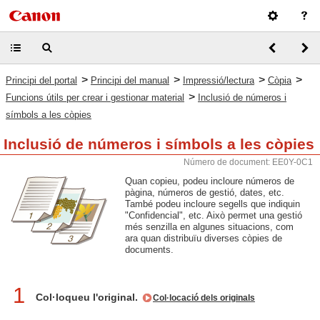
>
>
>
>
Principi del portal
Principi del manual
Impressió/lectura
Còpia
>
Funcions útils per crear i gestionar material
Inclusió de números i
símbols a les còpies
Inclusió de números i símbols a les còpies
Número de document: EE0Y-0C1
Quan copieu, podeu incloure números de
pàgina, números de gestió, dates, etc.
També podeu incloure segells que indiquin
"Confidencial", etc. Això permet una gestió
més senzilla en algunes situacions, com
ara quan distribuïu diverses còpies de
documents.
1
Col·loqueu l'original.
Col·locació dels originals