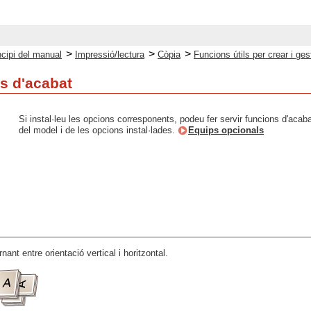
>
>
>
ncipi del manual
Impressió/lectura
Còpia
Funcions útils per crear i ges
ns d'acabat
Si instal·leu les opcions corresponents, podeu fer servir funcions d'aca
del model i de les opcions instal·lades.
Equips opcionals
nant entre orientació vertical i horitzontal.