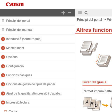
>
Principi del portal
Pri
Principi del portal
Altres funcio
Principi del manual
Introducció (sobre l'equip)
Manteniment
Opcions
Configuració
Funcions bàsiques
Girar 90 graus
Opcions de gestió de tipus de paper
Permet imprimir alter
Ajust de la qualitat d'impressió i d'acabat
Impressió/lectura
Còpia