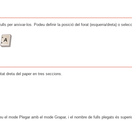
ulls per arxivar-los. Podeu definir la posició del forat (esquerra/dreta) o selec
tat dreta del paper en tres seccions.
eu el mode Plegar amb el mode Grapar, i el nombre de fulls plegats és superio