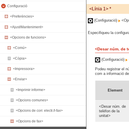
Configuració
<Línia 1> *
<Preferències>
(Configuració)
<Opc
<Ajust/Manteniment>
Especifiqueu la configur
<Opcions de funcions>
<Comú>
<Desar núm. de te
<Còpia>
(Configuració)
Podeu registrar el n
<Impressora>
com a informació del
<Enviar>
<Imprimir informe>
Element
<Opcions comunes>
<Desar núm. de
<Opcions de corr. electr./I-fax>
telèfon de la
unitat>
<Opcions de fax>