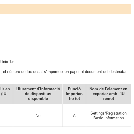
Línia 1>
fax, el número de fax desat s'imprimeix en paper al document del destinatari
lir en
Lliurament d'informació
Funció
Nom de l'element en
 (IU
de dispositius
Importar-
exportar amb l'IU
disponible
ho tot
remot
Settings/Registration
No
A
Basic Information