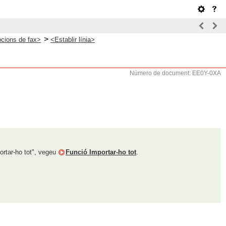
>
cions de fax>
<Establir línia>
Número de document: EE0Y-0XA
ortar-ho tot", vegeu
Funció Importar-ho tot
.