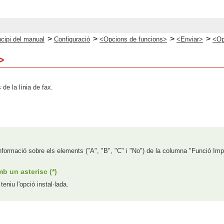
>
>
>
>
ncipi del manual
Configuració
<Opcions de funcions>
<Enviar>
<Op
>
de la línia de fax.
nformació sobre els elements ("A", "B", "C" i "No") de la columna "Funció Imp
b un asterisc (*)
eniu l'opció instal·lada.