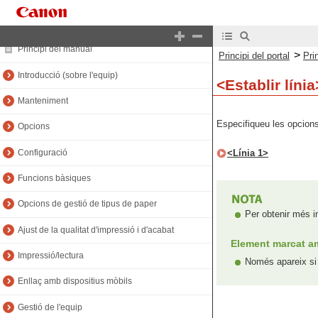
Principi del portal
Principi del manual
>
Principi del portal
Pri
Introducció (sobre l'equip)
<Establir línia
Manteniment
Especifiqueu les opcions 
Opcions
Configuració
<Línia 1>
Funcions bàsiques
Opcions de gestió de tipus de paper
Per obtenir més i
Ajust de la qualitat d'impressió i d'acabat
Element marcat am
Impressió/lectura
Només apareix si t
Enllaç amb dispositius mòbils
Gestió de l'equip