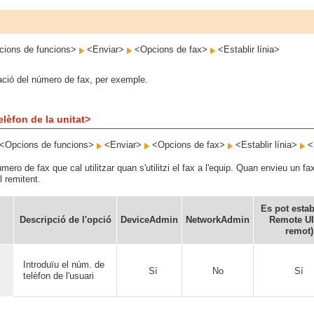
ions de funcions>
<Enviar>
<Opcions de fax>
<Establir línia>
ació del número de fax, per exemple.
lèfon de la unitat>
<Opcions de funcions>
<Enviar>
<Opcions de fax>
<Establir línia>
<
úmero de fax que cal utilitzar quan s'utilitzi el fax a l'equip. Quan envieu un 
 remitent.
Es pot estab
Descripció de l'opció
DeviceAdmin
NetworkAdmin
Remote UI
remot)
Introduïu el núm. de
Sí
No
Sí
telèfon de l'usuari