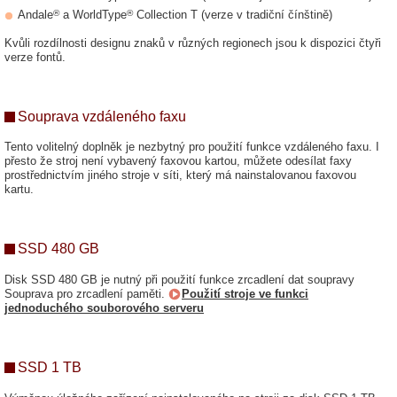
®
®
Andale
a WorldType
Collection T (verze v tradiční čínštině)
Kvůli rozdílnosti designu znaků v různých regionech jsou k dispozici čtyři
verze fontů.
Souprava vzdáleného faxu
Tento volitelný doplněk je nezbytný pro použití funkce vzdáleného faxu. I
přesto že stroj není vybavený faxovou kartou, můžete odesílat faxy
prostřednictvím jiného stroje v síti, který má nainstalovanou faxovou
kartu.
SSD 480 GB
Disk SSD 480 GB je nutný při použití funkce zrcadlení dat soupravy
Souprava pro zrcadlení paměti.
Použití stroje ve funkci
jednoduchého souborového serveru
SSD 1 TB