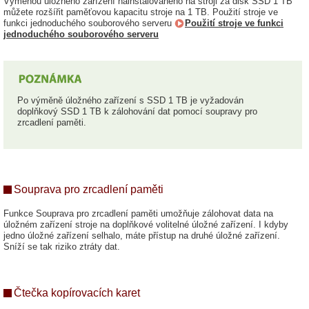
Výměnou úložného zařízení nainstalovaného na stroji za disk SSD 1 TB
můžete rozšířit paměťovou kapacitu stroje na 1 TB. Použití stroje ve
funkci jednoduchého souborového serveru
Použití stroje ve funkci
jednoduchého souborového serveru
Po výměně úložného zařízení s SSD 1 TB je vyžadován
doplňkový SSD 1 TB k zálohování dat pomocí soupravy pro
zrcadlení paměti.
Souprava pro zrcadlení paměti
Funkce Souprava pro zrcadlení paměti umožňuje zálohovat data na
úložném zařízení stroje na doplňkové volitelné úložné zařízení. I kdyby
jedno úložné zařízení selhalo, máte přístup na druhé úložné zařízení.
Sníží se tak riziko ztráty dat.
Čtečka kopírovacích karet