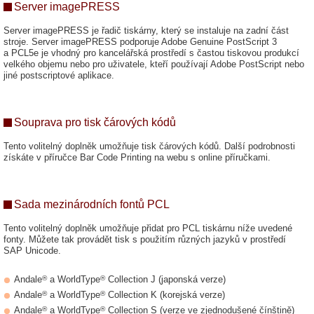
Server imagePRESS
Server imagePRESS je řadič tiskárny, který se instaluje na zadní část
stroje. Server imagePRESS podporuje Adobe Genuine PostScript 3
a PCL5e je vhodný pro kancelářská prostředí s častou tiskovou produkcí
velkého objemu nebo pro uživatele, kteří používají Adobe PostScript nebo
jiné postscriptové aplikace.
Souprava pro tisk čárových kódů
Tento volitelný doplněk umožňuje tisk čárových kódů. Další podrobnosti
získáte v příručce Bar Code Printing na webu s online příručkami.
Sada mezinárodních fontů PCL
Tento volitelný doplněk umožňuje přidat pro PCL tiskárnu níže uvedené
fonty. Můžete tak provádět tisk s použitím různých jazyků v prostředí
SAP Unicode.
®
®
Andale
a WorldType
Collection J (japonská verze)
®
®
Andale
a WorldType
Collection K (korejská verze)
®
®
Andale
a WorldType
Collection S (verze ve zjednodušené čínštině)