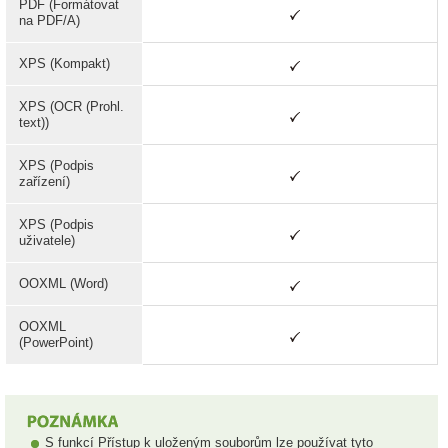
PDF (Formátovat
na PDF/A)
XPS (Kompakt)
XPS (OCR (Prohl.
text))
XPS (Podpis
zařízení)
XPS (Podpis
uživatele)
OOXML (Word)
OOXML
(PowerPoint)
S funkcí Přístup k uloženým souborům lze používat tyto