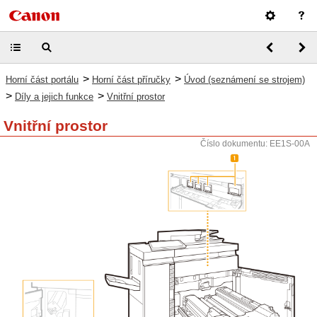
>
>
Horní část portálu
Horní část příručky
Úvod (seznámení se strojem)
>
>
Díly a jejich funkce
Vnitřní prostor
Vnitřní prostor
Číslo dokumentu: EE1S-00A