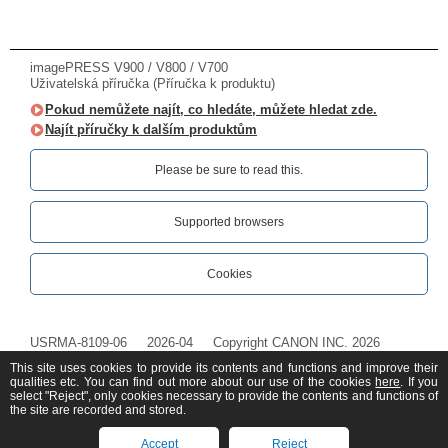
imagePRESS V900 / V800 / V700
Uživatelská příručka (Příručka k produktu)
Pokud nemůžete najít, co hledáte, můžete hledat zde.
Najít příručky k dalším produktům
Please be sure to read this.‎
Supported browsers
Cookies
USRMA-8109-06
2026-04
Copyright CANON INC. 2026
This site uses cookies to provide its contents and functions and improve their
qualities etc. You can find out more about our use of the cookies
here
. If you
select "Reject", only cookies necessary to provide the contents and functions of
the site are recorded and stored.
Accept
Reject