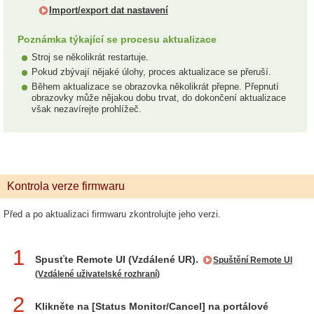
Import/export dat nastavení
Poznámka týkající se procesu aktualizace
Stroj se několikrát restartuje.
Pokud zbývají nějaké úlohy, proces aktualizace se přeruší.
Během aktualizace se obrazovka několikrát přepne. Přepnutí
obrazovky může nějakou dobu trvat, do dokončení aktualizace
však nezavírejte prohlížeč.
Kontrola verze firmwaru
Před a po aktualizaci firmwaru zkontrolujte jeho verzi.
1
Spusťte Remote UI (Vzdálené UR).
Spuštění Remote UI
(Vzdálené uživatelské rozhraní)
2
Klikněte na [Status Monitor/Cancel] na portálové