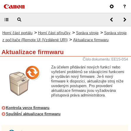
>
>
>
Horní část portálu
Horní část příručky
Správa stroje
Správa stroje
>
z počítače (Remote UI (Vzdálené UR))
Aktualizace firmwaru
Aktualizace firmwaru
Číslo dokumentu: EE1S-0S4
Za účelem přidávání nových funkcí nebo
vyřešení problémů se stávajícími funkcemi
je vydáván nový firmware. Je-li nový
firmware k dispozici, aktualizujte stroj níže
uvedeným postupem. Pro provedení
aktualizace firmwaru jsou vyžadována
přístupová práva administrátora.
Kontrola verze firmwaru
Spuštění aktualizace firmwaru