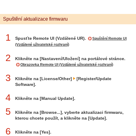
Spuštění aktualizace firmwaru
1
Spusťte Remote UI (Vzdálené UR).
Spuštění Remote UI
(Vzdálené uživatelské rozhraní)
2
Klikněte na [Nastavení/Uložení] na portálové stránce.
Obrazovka Remote UI (Vzdálené uživatelské rozhraní)
3
Klikněte na [License/Other]
[Register/Update
Software].
4
Klikněte na [Manual Update].
5
Klikněte na [Browse...], vyberte aktualizaci firmwaru,
kterou chcete použít, a klikněte na [Update].
6
Klikněte na [Yes].