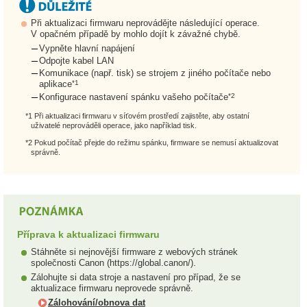
Při aktualizaci firmwaru neprovádějte následující operace.
V opačném případě by mohlo dojít k závažné chybě.
Vypněte hlavní napájení
Odpojte kabel LAN
Komunikace (např. tisk) se strojem z jiného počítače nebo
*1
aplikace
*2
Konfigurace nastavení spánku vašeho počítače
*1 Při aktualizaci firmwaru v síťovém prostředí zajistěte, aby ostatní
uživatelé neprováděli operace, jako například tisk.
*2 Pokud počítač přejde do režimu spánku, firmware se nemusí aktualizovat
správně.
Příprava k aktualizaci firmwaru
Stáhněte si nejnovější firmware z webových stránek
společnosti Canon (https://global.canon/).
Zálohujte si data stroje a nastavení pro případ, že se
aktualizace firmwaru neprovede správně.
Zálohování/obnova dat