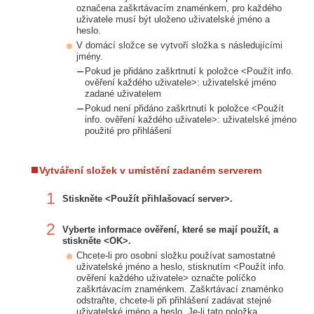
označena zaškrtávacím znaménkem, pro každého
uživatele musí být uloženo uživatelské jméno a
heslo.
V domácí složce se vytvoří složka s následujícími
jmény.
Pokud je přidáno zaškrtnutí k položce <Použít info.
ověření každého uživatele>: uživatelské jméno
zadané uživatelem
Pokud není přidáno zaškrtnutí k položce <Použít
info. ověření každého uživatele>: uživatelské jméno
použité pro přihlášení
Vytváření složek v umístění zadaném serverem
1
Stiskněte <Použít přihlašovací server>.
2
Vyberte informace ověření, které se mají použít, a
stiskněte <OK>.
Chcete-li pro osobní složku používat samostatné
uživatelské jméno a heslo, stisknutím <Použít info.
ověření každého uživatele> označte políčko
zaškrtávacím znaménkem. Zaškrtávací znaménko
odstraňte, chcete-li při přihlášení zadávat stejné
uživatelské jméno a heslo. Je-li tato položka