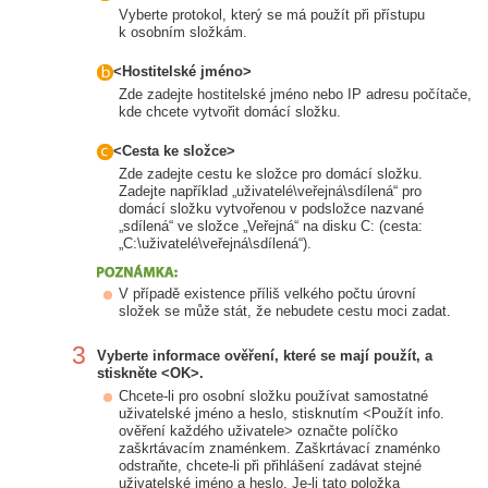
Vyberte protokol, který se má použít při přístupu
k osobním složkám.
<Hostitelské jméno>
Zde zadejte hostitelské jméno nebo IP adresu počítače,
kde chcete vytvořit domácí složku.
<Cesta ke složce>
Zde zadejte cestu ke složce pro domácí složku.
Zadejte například „uživatelé\veřejná\sdílená“ pro
domácí složku vytvořenou v podsložce nazvané
„sdílená“ ve složce „Veřejná“ na disku C: (cesta:
„C:\uživatelé\veřejná\sdílená“).
V případě existence příliš velkého počtu úrovní
složek se může stát, že nebudete cestu moci zadat.
3
Vyberte informace ověření, které se mají použít, a
stiskněte <OK>.
Chcete-li pro osobní složku používat samostatné
uživatelské jméno a heslo, stisknutím <Použít info.
ověření každého uživatele> označte políčko
zaškrtávacím znaménkem. Zaškrtávací znaménko
odstraňte, chcete-li při přihlášení zadávat stejné
uživatelské jméno a heslo. Je-li tato položka