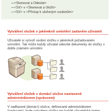
<Skenovat a Odeslat>
<Síť> v <Skenovat a Uložit>
<Síť> v <Přístup k uloženým souborům>
Vytváření složek v jakémkoli umístění zadaném uživateli
Uživatelé si vytvoří osobní složku v jakémkoli požadovaném
umístění. Tak může každý uživatel odesílat dokumenty do složky v
dobře známém umístění.
Vytváření složek v domácí složce nastavené
administrátorem (správcem)
V nadřazené (domácí) složce, definované administrátorem
(správcem), bude vytvořena složka pro každé uživatelské jméno.