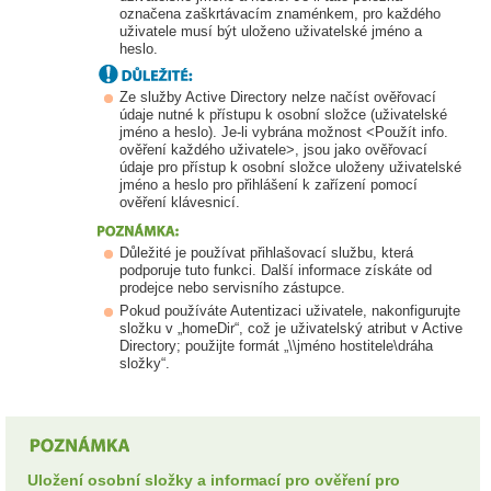
označena zaškrtávacím znaménkem, pro každého
uživatele musí být uloženo uživatelské jméno a
heslo.
Ze služby Active Directory nelze načíst ověřovací
údaje nutné k přístupu k osobní složce (uživatelské
jméno a heslo). Je-li vybrána možnost <Použít info.
ověření každého uživatele>, jsou jako ověřovací
údaje pro přístup k osobní složce uloženy uživatelské
jméno a heslo pro přihlášení k zařízení pomocí
ověření klávesnicí.
Důležité je používat přihlašovací službu, která
podporuje tuto funkci. Další informace získáte od
prodejce nebo servisního zástupce.
Pokud používáte Autentizaci uživatele, nakonfigurujte
složku v „homeDir“, což je uživatelský atribut v Active
Directory; použijte formát „\\jméno hostitele\dráha
složky“.
Uložení osobní složky a informací pro ověření pro