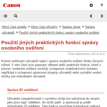
>
>
>
Horní část portálu
Horní část příručky
Správa stroje
Správa
>
uživatelů
Použití jiných praktických funkcí správy osobního ověření
Použití jiných praktických funkcí správy
osobního ověření
Číslo dokumentu: EE1S-0L3
Kromě ověřování uživatelů nabízí správa osobního ověření škálu různých
výhod. V této části jsou popsány některé další praktické funkce, které s
pomocí osobního ověření rozšiřují schopnosti multifunkčních tiskáren,
například o schopnost spravovat skupiny uživatelů nebo vytvářet osobní
složky pro individuální uživatele.
Správa ID oddělení
Uživatele zaregistrované v systému stroje lze sdružovat do skupin,
jako jsou např. oddělení, do nichž patří, a spravovat je podle
příslušného ID oddělení. Tato funkce umožňuje kontrolovat celkový