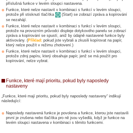
příslušná funkce v levém sloupci nastavena.
Funkce, které nelze nastavit v kombinaci s funkcí v levém sloupci,
protože při stisknutí tlačítka
(Start) se zobrazí zpráva a kopírování
se nezahájí.
Funkce, které nelze nastavit v kombinaci s funkcí v levém sloupci,
protože na provozním průvodci displeje dotykového panelu se zobrazí
zpráva a kopírování se spustí, aniž by údajně nastavené funkce byly
aktivovány. (
Příklad:
pokud jste vybrali a zkusili kopírovat na papír,
který nelze použít v režimu zhotovení.)
Funkce, které nelze nastavit v kombinaci s funkcí v levém sloupci,
protože zdroj papíru, který obsahuje papír, jenž se má použít pro
kopírování, nelze vybrat.
Funkce, které mají prioritu, pokud byly naposledy
nastaveny
„Funkce, které mají prioritu, pokud byly naposledy nastaveny“ indikují
následující:
Naposledy nastavená funkce je povolena a funkce, kterou jste nastavili
první je zrušena nebo tlačítka pro ně jsou vyšedlá, když je funkce na
levém sloupci nastavena v kombinaci s těmito funkcemi.