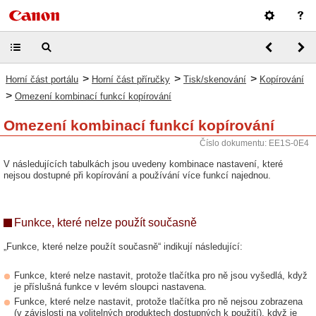
>
>
>
Horní část portálu
Horní část příručky
Tisk/skenování
Kopírování
>
Omezení kombinací funkcí kopírování
Omezení kombinací funkcí kopírování
Číslo dokumentu: EE1S-0E4
V následujících tabulkách jsou uvedeny kombinace nastavení, které
nejsou dostupné při kopírování a používání více funkcí najednou.
Funkce, které nelze použít současně
„Funkce, které nelze použít současně“ indikují následující:
Funkce, které nelze nastavit, protože tlačítka pro ně jsou vyšedlá, když
je příslušná funkce v levém sloupci nastavena.
Funkce, které nelze nastavit, protože tlačítka pro ně nejsou zobrazena
(v závislosti na volitelných produktech dostupných k použití), když je