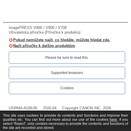
imagePRESS V900 / V800 / V700
Uživatelská příručka (Příručka k produktu)
Pokud nemůžete najít, co hledáte, můžete hledat zde.
Najít příručky k dalším produktům
Please be sure to read this.‎
Supported browsers
Cookies
USRMA-8109-06
2026-04
Copyright CANON INC. 2026
This site uses cookies to provide its contents and functions and improve their
qualities etc. You can find out more about our use of the cookies
here
. If you
select "Reject", only cookies necessary to provide the contents and functions of
the site are recorded and stored.