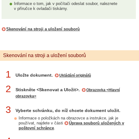
Informace o tom, jak v počítači odeslat soubor, naleznete
v příručce k ovladači tiskárny.
Skenování na stroji a uložení souborů
Skenování na stroji a uložení souborů
1
Uložte dokument.
Ukládání originálů
2
Stiskněte <Skenovat a Uložit>.
Obrazovka <Hlavní
obrazovka>
3
Vyberte schránku, do níž chcete dokument uložit.
Informace o položkách na obrazovce a instrukce, jak je
používat, najdete v části
Úprava souborů uložených v
poštovní schránce
.