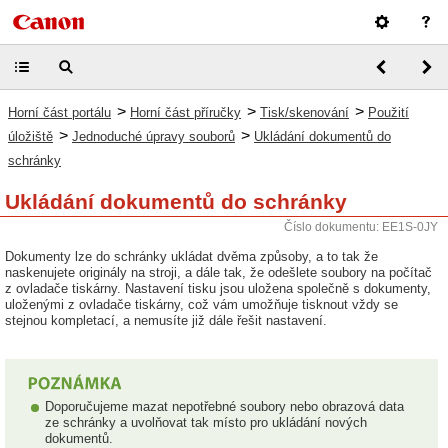
>
>
>
Horní část portálu
Horní část příručky
Tisk/skenování
Použití
>
>
úložiště
Jednoduché úpravy souborů
Ukládání dokumentů do
schránky
Ukládání dokumentů do schránky
Číslo dokumentu: EE1S-0JY
Dokumenty lze do schránky ukládat dvěma způsoby, a to tak že
naskenujete originály na stroji, a dále tak, že odešlete soubory na počítač
z ovladače tiskárny. Nastavení tisku jsou uložena společně s dokumenty,
uloženými z ovladače tiskárny, což vám umožňuje tisknout vždy se
stejnou kompletací, a nemusíte již dále řešit nastavení.
Doporučujeme mazat nepotřebné soubory nebo obrazová data
ze schránky a uvolňovat tak místo pro ukládání nových
dokumentů.