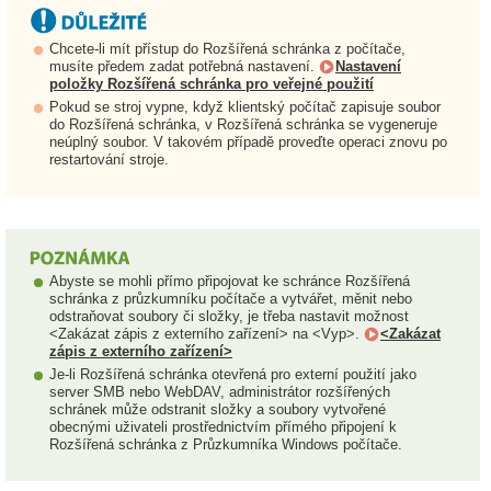
Chcete-li mít přístup do Rozšířená schránka z počítače,
musíte předem zadat potřebná nastavení.
Nastavení
položky Rozšířená schránka pro veřejné použití
Pokud se stroj vypne, když klientský počítač zapisuje soubor
do Rozšířená schránka, v Rozšířená schránka se vygeneruje
neúplný soubor. V takovém případě proveďte operaci znovu po
restartování stroje.
Abyste se mohli přímo připojovat ke schránce Rozšířená
schránka z průzkumníku počítače a vytvářet, měnit nebo
odstraňovat soubory či složky, je třeba nastavit možnost
<Zakázat zápis z externího zařízení> na <Vyp>.
<Zakázat
zápis z externího zařízení>
Je-li Rozšířená schránka otevřená pro externí použití jako
server SMB nebo WebDAV, administrátor rozšířených
schránek může odstranit složky a soubory vytvořené
obecnými uživateli prostřednictvím přímého připojení k
Rozšířená schránka z Průzkumníka Windows počítače.