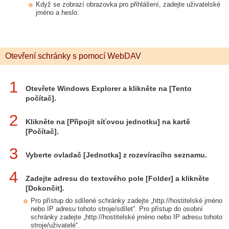
Když se zobrazí obrazovka pro přihlášení, zadejte uživatelské
jméno a heslo.
Otevření schránky s pomocí WebDAV
1
Otevřete Windows Explorer a klikněte na [Tento
počítač].
2
Klikněte na [Připojit síťovou jednotku] na kartě
[Počítač].
3
Vyberte ovladač [Jednotka] z rozevíracího seznamu.
4
Zadejte adresu do textového pole [Folder] a klikněte
[Dokončit].
Pro přístup do sdílené schránky zadejte „http://hostitelské jméno
nebo IP adresu tohoto stroje/sdílet“. Pro přístup do osobní
schránky zadejte „http://hostitelské jméno nebo IP adresu tohoto
stroje/uživatelé“.