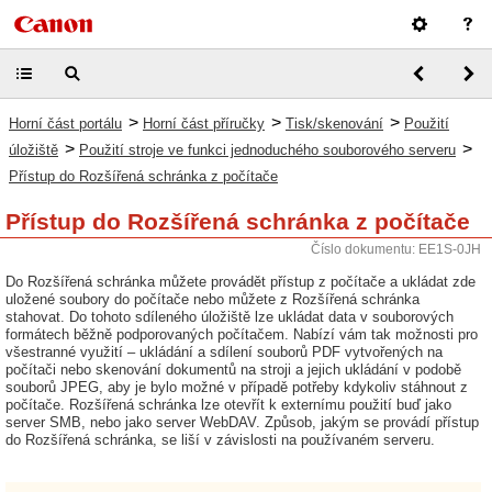
>
>
>
Horní část portálu
Horní část příručky
Tisk/skenování
Použití
>
>
úložiště
Použití stroje ve funkci jednoduchého souborového serveru
Přístup do Rozšířená schránka z počítače
Přístup do Rozšířená schránka z počítače
Číslo dokumentu: EE1S-0JH
Do Rozšířená schránka můžete provádět přístup z počítače a ukládat zde
uložené soubory do počítače nebo můžete z Rozšířená schránka
stahovat. Do tohoto sdíleného úložiště lze ukládat data v souborových
formátech běžně podporovaných počítačem. Nabízí vám tak možnosti pro
všestranné využití – ukládání a sdílení souborů PDF vytvořených na
počítači nebo skenování dokumentů na stroji a jejich ukládání v podobě
souborů JPEG, aby je bylo možné v případě potřeby kdykoliv stáhnout z
počítače. Rozšířená schránka lze otevřít k externímu použití buď jako
server SMB, nebo jako server WebDAV. Způsob, jakým se provádí přístup
do Rozšířená schránka, se liší v závislosti na používaném serveru.