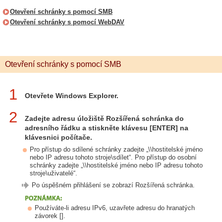
Otevření schránky s pomocí SMB
Otevření schránky s pomocí WebDAV
Otevření schránky s pomocí SMB
1
Otevřete Windows Explorer.
2
Zadejte adresu úložiště Rozšířená schránka do
adresního řádku a stiskněte klávesu [ENTER] na
klávesnici počítače.
Pro přístup do sdílené schránky zadejte „\\hostitelské jméno
nebo IP adresu tohoto stroje\sdílet“. Pro přístup do osobní
schránky zadejte „\\hostitelské jméno nebo IP adresu tohoto
stroje\uživatelé“.
Po úspěšném přihlášení se zobrazí Rozšířená schránka.
Používáte-li adresu IPv6, uzavřete adresu do hranatých
závorek [].