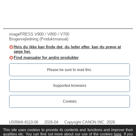
imagePRESS V900 / V800 / V700
Brugervejledning (Produktmanual)
Hvis du ikke kan finde det, du leder efter, kan du prøve at
søge her.
Find manualer for andre produkter
Please be sure to read this.‎
Supported browsers
Cookies
USRMA-8110-06
2026-04
Copyright CANON INC. 2026
This site uses cookies to provide its contents and functions and improve their
qualities etc. You can find out more about our use of the cookies
here
. If you