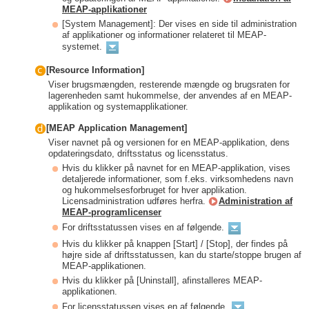
MEAP-applikationer
[System Management]: Der vises en side til administration
af applikationer og informationer relateret til MEAP-
systemet.
[Resource Information]
Viser brugsmængden, resterende mængde og brugsraten for
lagerenheden samt hukommelse, der anvendes af en MEAP-
applikation og systemapplikationer.
[MEAP Application Management]
Viser navnet på og versionen for en MEAP-applikation, dens
opdateringsdato, driftsstatus og licensstatus.
Hvis du klikker på navnet for en MEAP-applikation, vises
detaljerede informationer, som f.eks. virksomhedens navn
og hukommelsesforbruget for hver applikation.
Licensadministration udføres herfra.
Administration af
MEAP-programlicenser
For driftsstatussen vises en af følgende.
Hvis du klikker på knappen [Start] / [Stop], der findes på
højre side af driftsstatussen, kan du starte/stoppe brugen af
MEAP-applikationen.
Hvis du klikker på [Uninstall], afinstalleres MEAP-
applikationen.
For licensstatussen vises en af følgende.