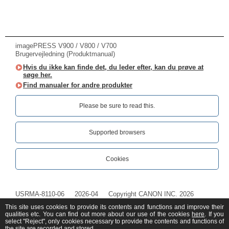
imagePRESS V900 / V800 / V700
Brugervejledning (Produktmanual)
Hvis du ikke kan finde det, du leder efter, kan du prøve at
søge her.
Find manualer for andre produkter
Please be sure to read this.‎
Supported browsers
Cookies
USRMA-8110-06
2026-04
Copyright CANON INC. 2026
This site uses cookies to provide its contents and functions and improve their
qualities etc. You can find out more about our use of the cookies
here
. If you
select "Reject", only cookies necessary to provide the contents and functions of
the site are recorded and stored.