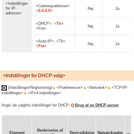
<Indstillinger
<Gatewayadresse>:
for IP-
Nej
Ja
<
0.0.0.0
>
adresse>
<DHCP>: <
Til
>,
Nej
Ja
<Fra>
<Auto-IP>: <Til>,
Nej
Ja
<
Fra
>
<Indstillinger for DHCP-valg>
(Indstillinger/Registrering)
<Præferencer>
<Netværk>
<TCP/IP-
indstillinger>
<IPv4-indstillinger>
Angiv de valgfrie indstillinger for DHCP.
Brug af en DHCP-server
i
Beskrivelse af
R
Element
DeviceAdmin
Netværksadm