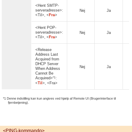
<Hent SMTP-
serveradresse>:
Nej
Ja
<Til>, <
Fra
>
<Hent POP-
serveradresse>:
Nej
Ja
<Til>, <
Fra
>
<Release
Address Last
Acquired from
DHCP Server
Nej
Ja
When Address
Cannot Be
*1
Acquired>
:
<
Til
>, <Fra>
*1 Denne indstilling kan kun angives ved hjælp af Remote UI (Brugerinterface til
fjernbetjening).
<PING-kommando>