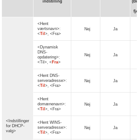
indstilling
(Bru
fje
<Hent
værtsnavn>:
Nej
Ja
<
Til
>, <Fra>
<Dynamisk
DNS-
Nej
Ja
opdatering>:
<Til>, <
Fra
>
<Hent DNS-
serveradresse>:
Nej
Ja
<
Til
>, <Fra>
<Hent
domænenavn>:
Nej
Ja
<
Til
>, <Fra>
<Indstillinger
<Hent WINS-
for DHCP-
serveradresse>:
Nej
Ja
valg>
<
Til
>, <Fra>