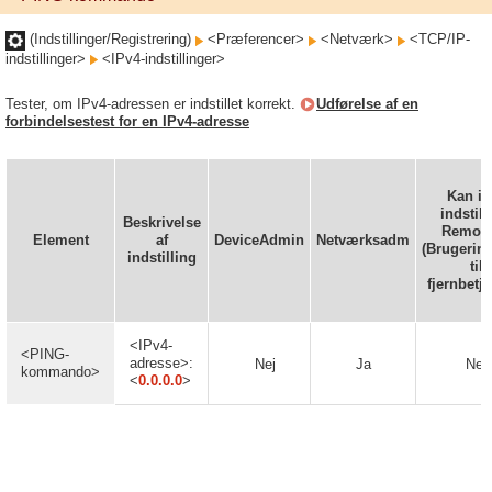
(Indstillinger/Registrering)
<Præferencer>
<Netværk>
<TCP/IP-
indstillinger>
<IPv4-indstillinger>
Tester, om IPv4-adressen er indstillet korrekt.
Udførelse af en
forbindelsestest for en IPv4-adresse
Kan ik
indstill
Beskrivelse
Remote
Element
af
DeviceAdmin
Netværksadm
(Brugerint
indstilling
til
fjernbetj
<IPv4-
<PING-
adresse>:
Nej
Ja
Nej
kommando>
<
0.0.0.0
>