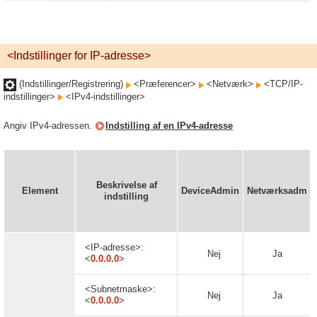
<Indstillinger for IP-adresse>
(Indstillinger/Registrering)
<Præferencer>
<Netværk>
<TCP/IP-
indstillinger>
<IPv4-indstillinger>
Angiv IPv4-adressen.
Indstilling af en IPv4-adresse
Beskrivelse af
Element
DeviceAdmin
Netværksadm
indstilling
<IP-adresse>:
Nej
Ja
<
0.0.0.0
>
<Subnetmaske>:
Nej
Ja
<
0.0.0.0
>