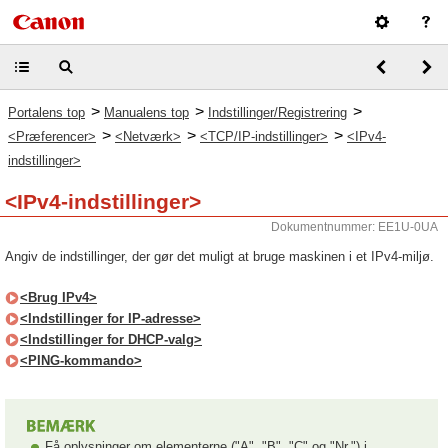
>
>
>
Portalens top
Manualens top
Indstillinger/Registrering
>
>
>
<Præferencer>
<Netværk>
<TCP/IP-indstillinger>
<IPv4-
indstillinger>
<IPv4-indstillinger>
Dokumentnummer: EE1U-0UA
Angiv de indstillinger, der gør det muligt at bruge maskinen i et IPv4-miljø.
<Brug IPv4>
<Indstillinger for IP-adresse>
<Indstillinger for DHCP-valg>
<PING-kommando>
Få oplysninger om elementerne ("A", "B", "C" og "Nr.") i