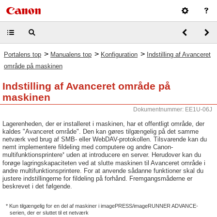
>
>
>
Portalens top
Manualens top
Konfiguration
Indstilling af Avanceret
område på maskinen
Indstilling af Avanceret område på
maskinen
Dokumentnummer: EE1U-06J
Lagerenheden, der er installeret i maskinen, har et offentligt område, der
kaldes "Avanceret område". Den kan gøres tilgængelig på det samme
netværk ved brug af SMB- eller WebDAV-protokollen. Tilsvarende kan du
nemt implementere fildeling med computere og andre Canon-
*
multifunktionsprintere
uden at introducere en server. Herudover kan du
forøge lagringskapaciteten ved at slutte maskinen til Avanceret område i
andre multifunktionsprintere. For at anvende sådanne funktioner skal du
justere indstillingerne for fildeling på forhånd. Fremgangsmåderne er
beskrevet i det følgende.
* Kun tilgængelig for en del af maskiner i imagePRESS/imageRUNNER ADVANCE-
serien, der er sluttet til et netværk