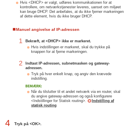
Hvis <DHCP> er valgt, udføres kommunikationen for at
kontrollere, om netværkstjenester leveres, uanset om miljøet
kan bruge DHCP. Det anbefales, at du ikke fjerner markeringen
af dette element, hvis du ikke bruger DHCP.
Manuel angivelse af IP-adressen
1
Bekræft, at <DHCP> ikke er markeret.
Hvis indstillingen er markeret, skal du trykke på
knappen for at fjerne markeringen.
2
Indtast IP-adressen, subnetmasken og gateway-
adressen.
Tryk på hver enkelt knap, og angiv den krævede
indstilling.
Når du tilslutter til et andet netværk via en router, skal
du angive gateway-adressen og også konfigurere
<Indstillinger for Statisk routing>.
Indstilling af
statisk routing
4
Tryk på <OK>.