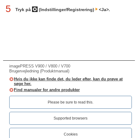
5
Tryk på
(Indstillinger/Registrering)
<Ja>.
imagePRESS V900 / V800 / V700
Brugervejledning (Produktmanual)
Hvis du ikke kan finde det, du leder efter, kan du prøve at
søge her.
Find manualer for andre produkter
Please be sure to read this.‎
Supported browsers
Cookies