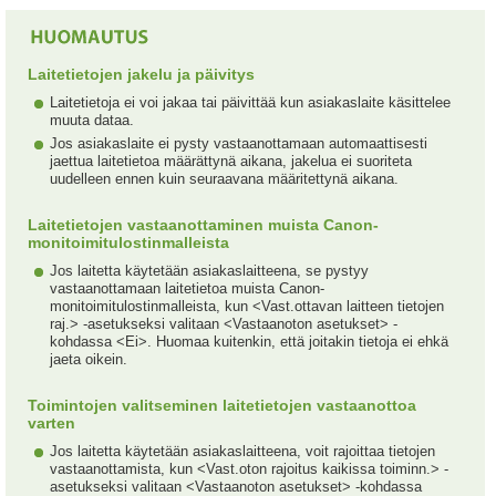
Laitetietojen jakelu ja päivitys
Laitetietoja ei voi jakaa tai päivittää kun asiakaslaite käsittelee
muuta dataa.
Jos asiakaslaite ei pysty vastaanottamaan automaattisesti
jaettua laitetietoa määrättynä aikana, jakelua ei suoriteta
uudelleen ennen kuin seuraavana määritettynä aikana.
Laitetietojen vastaanottaminen muista Canon-
monitoimitulostinmalleista
Jos laitetta käytetään asiakaslaitteena, se pystyy
vastaanottamaan laitetietoa muista Canon-
monitoimitulostinmalleista, kun <Vast.ottavan laitteen tietojen
raj.> -asetukseksi valitaan <Vastaanoton asetukset> -
kohdassa <Ei>. Huomaa kuitenkin, että joitakin tietoja ei ehkä
jaeta oikein.
Toimintojen valitseminen laitetietojen vastaanottoa
varten
Jos laitetta käytetään asiakaslaitteena, voit rajoittaa tietojen
vastaanottamista, kun <Vast.oton rajoitus kaikissa toiminn.> -
asetukseksi valitaan <Vastaanoton asetukset> -kohdassa