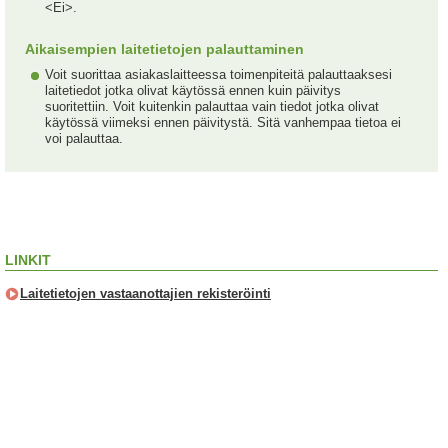
<Ei>.
Aikaisempien laitetietojen palauttaminen
Voit suorittaa asiakaslaitteessa toimenpiteitä palauttaaksesi
laitetiedot jotka olivat käytössä ennen kuin päivitys
suoritettiin. Voit kuitenkin palauttaa vain tiedot jotka olivat
käytössä viimeksi ennen päivitystä. Sitä vanhempaa tietoa ei
voi palauttaa.
LINKIT
Laitetietojen vastaanottajien rekisteröinti