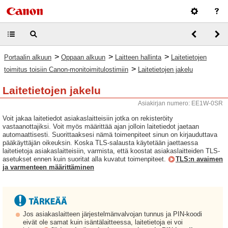
>
>
>
Portaalin alkuun
Oppaan alkuun
Laitteen hallinta
Laitetietojen
>
toimitus toisiin Canon-monitoimitulostimiin
Laitetietojen jakelu
Laitetietojen jakelu
Asiakirjan numero: EE1W-0SR
Voit jakaa laitetiedot asiakaslaitteisiin jotka on rekisteröity
vastaanottajiksi. Voit myös määrittää ajan jolloin laitetiedot jaetaan
automaattisesti. Suorittaaksesi nämä toimenpiteet sinun on kirjauduttava
pääkäyttäjän oikeuksin. Koska TLS-salausta käytetään jaettaessa
laitetietoja asiakaslaitteisiin, varmista, että koostat asiakaslaitteiden TLS-
asetukset ennen kuin suoritat alla kuvatut toimenpiteet.
TLS:n avaimen
ja varmenteen määrittäminen
Jos asiakaslaitteen järjestelmänvalvojan tunnus ja PIN-koodi
eivät ole samat kuin isäntälaitteessa, laitetietoja ei voi