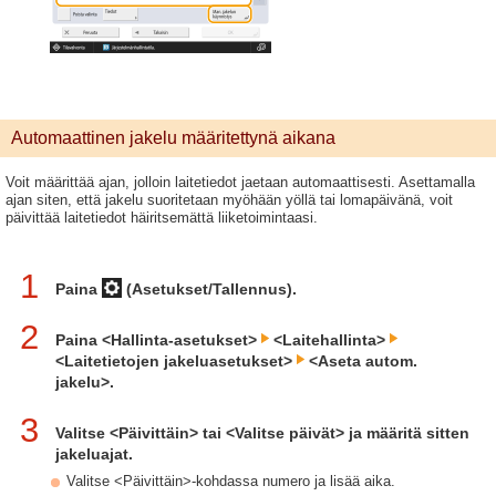
Automaattinen jakelu määritettynä aikana
Voit määrittää ajan, jolloin laitetiedot jaetaan automaattisesti. Asettamalla
ajan siten, että jakelu suoritetaan myöhään yöllä tai lomapäivänä, voit
päivittää laitetiedot häiritsemättä liiketoimintaasi.
1
Paina
(Asetukset/Tallennus).
2
Paina <Hallinta-asetukset>
<Laitehallinta>
<Laitetietojen jakeluasetukset>
<Aseta autom.
jakelu>.
3
Valitse <Päivittäin> tai <Valitse päivät> ja määritä sitten
jakeluajat.
Valitse <Päivittäin>-kohdassa numero ja lisää aika.