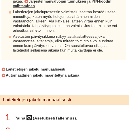
jakaa.
Järjestelmänvalvojan tunnuksen ja PIN-koodin
vaihtaminen
Laitetietojen jakeluprosessin valmistelu saattaa kestää useita
minuutteja, kuten myös tietojen päivittäminen niiden
vastaanoton jälkeen. Älä katkaise laitteen virtaa ennen kuin
valmistelu- tai päivitysprosessi on valmis. Jos teet niin, se voi
aiheuttaa virhetoiminnon.
Asetusten päivitysikkuna näkyy asiakaslaitteessa joka
vastaanottaa laitetietoja, eikä mitään toimintoja voi suorittaa
ennen kuin päivitys on valmis. On suositeltavaa että jaat
laitetiedot sellaisena aikana kun muita käyttäjiä ei ole.
Laitetietojen jakelu manuaalisesti
Automaattinen jakelu määritettynä aikana
Laitetietojen jakelu manuaalisesti
1
Paina
(Asetukset/Tallennus).