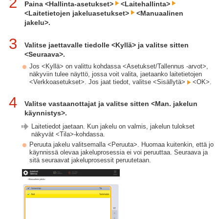
2
Paina <Hallinta-asetukset>
<Laitehallinta>
<Laitetietojen jakeluasetukset>
<Manuaalinen
jakelu>.
3
Valitse jaettavalle tiedolle <Kyllä> ja valitse sitten
<Seuraava>.
Jos <Kyllä> on valittu kohdassa <Asetukset/Tallennus -arvot>,
näkyviin tulee näyttö, jossa voit valita, jaetaanko laitetietojen
<Verkkoasetukset>. Jos jaat tiedot, valitse <Sisällytä>
<OK>.
4
Valitse vastaanottajat ja valitse sitten <Man. jakelun
käynnistys>.
Laitetiedot jaetaan. Kun jakelu on valmis, jakelun tulokset
näkyvät <Tila>-kohdassa.
Peruuta jakelu valitsemalla <Peruuta>. Huomaa kuitenkin, että jo
käynnissä olevaa jakeluprosessia ei voi peruuttaa. Seuraava ja
sitä seuraavat jakeluprosessit peruutetaan.