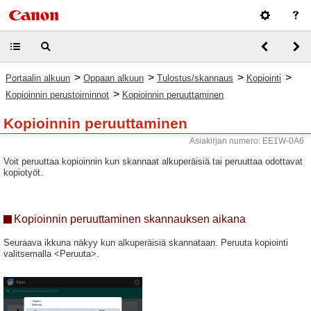
>
>
>
>
Portaalin alkuun
Oppaan alkuun
Tulostus/skannaus
Kopiointi
>
Kopioinnin perustoiminnot
Kopioinnin peruuttaminen
Kopioinnin peruuttaminen
Asiakirjan numero: EE1W-0A6
Voit peruuttaa kopioinnin kun skannaat alkuperäisiä tai peruuttaa odottavat
kopiotyöt.
Kopioinnin peruuttaminen skannauksen aikana
Seuraava ikkuna näkyy kun alkuperäisiä skannataan. Peruuta kopiointi
valitsemalla <Peruuta>.