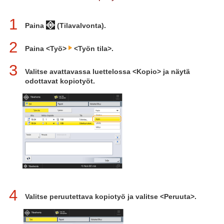
1
Paina
(Tilavalvonta).
2
Paina <Työ>
<Työn tila>.
3
Valitse avattavassa luettelossa <Kopio> ja näytä
odottavat kopiotyöt.
4
Valitse peruutettava kopiotyö ja valitse <Peruuta>.