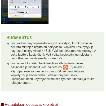
Jos valitset käyttöpaneelissa
(Pysäytys), kun kopioinnin
perustoimintojen näyttö on näkyvissä, kopiointi keskeytyy ja
näytössä näkyy viesti <<Seis>Valitse peruutettava kopiotyö.>
sekä luettelo kopiotöistä. Voit valita kopiotyön luettelosta ja
peruuttaa sen valitsemalla <Peruuta>.
Jos kirjaudut sisään henkilökohtaisella todentamisen
hallinnalla ja kirjaudut ulos painettuasi
(Pysäytys)
käyttöpaneelissa viestin <<Seis>Valitse peruutettava
kopiotyö.> ja kopiotöiden luettelon näyttämiseksi,
uloskirjautuneen käyttäjän viimeinen työ peruutetaan ja muita
töitä jatketaan.
Peruutetaan odottavat kopiotyöt