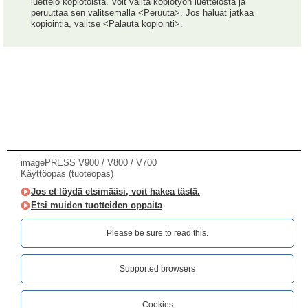
luettelo kopiotöistä. Voit valita kopiotyön luettelosta ja
peruuttaa sen valitsemalla <Peruuta>. Jos haluat jatkaa
kopiointia, valitse <Palauta kopiointi>.
imagePRESS V900 / V800 / V700
Käyttöopas (tuoteopas)
Jos et löydä etsimääsi, voit hakea tästä.
Etsi muiden tuotteiden oppaita
Please be sure to read this.‎
Supported browsers
Cookies