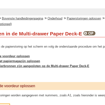
>
>
>
Bovenste handleidingenpagina
Onderhoud
Papierstoringen oplossen
ptioneel)
en in de Multi-drawer Paper Deck-E
n de papierstoring op het scherm en volg de onderstaande procedure om het pa
de voordeur oplossen
het papiermagazijn oplossen
pierbronnen zijn aangesloten op de Multi-drawer Paper Deck-E
 de voordeur oplossen
toringen worden aangegeven met nummers, zoals A1, zoals hieronder is wee