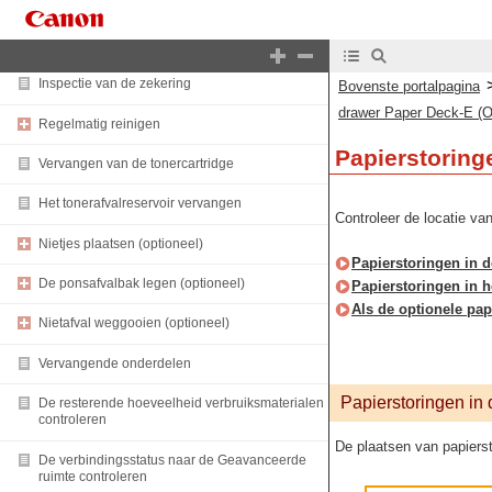
Kennismaking met de machine
Onderhoud
Inspectie van de zekering
Bovenste portalpagina
drawer Paper Deck-E (O
Regelmatig reinigen
Papierstoring
Vervangen van de tonercartridge
Het tonerafvalreservoir vervangen
Controleer de locatie va
Nietjes plaatsen (optioneel)
Papierstoringen in 
De ponsafvalbak legen (optioneel)
Papierstoringen in 
Als de optionele pa
Nietafval weggooien (optioneel)
Vervangende onderdelen
Papierstoringen in
De resterende hoeveelheid verbruiksmaterialen
controleren
De plaatsen van papiers
De verbindingsstatus naar de Geavanceerde
ruimte controleren