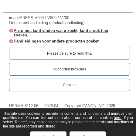
imagePRESS V900 / V800 / V700
Gebruikershandleiding (producthandleiding)
Als u niet kunt vinden wat u zoekt, kunt u ook hier
zoeken.
Handleidingen voor andere producten zoeken
Please be sure to read this.‎
Supported browsers
Cookies
USRMA-8112-06
2026-04
Copyright CANON INC. 2026
This site uses cookies to provide its contents and functions and improve their
qualities etc. You can find out more about our use of the cookies
here
. If you
select "Reject", only cookies necessary to provide the contents and functions of
the site are recorded and stored.