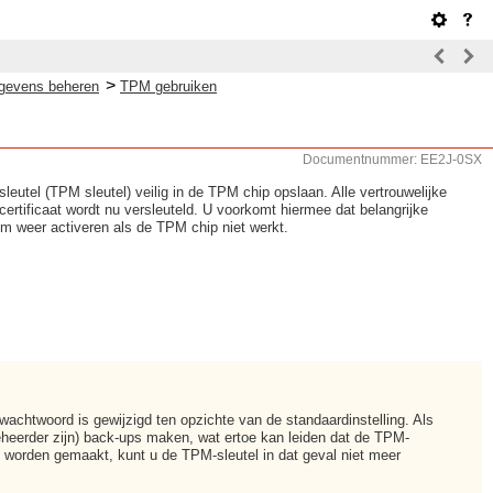
>
gevens beheren
TPM gebruiken
Documentnummer: EE2J-0SX
eutel (TPM sleutel) veilig in de TPM chip opslaan. Alle vertrouwelijke
rtificaat wordt nu versleuteld. U voorkomt hiermee dat belangrijke
em weer activeren als de TPM chip niet werkt.
wachtwoord is gewijzigd ten opzichte van de standaardinstelling. Als
eheerder zijn) back-ups maken, wat ertoe kan leiden dat de TPM-
worden gemaakt, kunt u de TPM-sleutel in dat geval niet meer