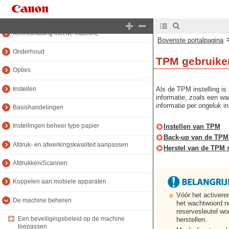
Bovenste handleidingenpagina
Kennismaking met de machine
Bovenste portalpagina
Onderhoud
TPM gebruike
Opties
Instellen
Als de TPM instelling is
informatie, zoals een wa
informatie per ongeluk i
Basishandelingen
Instellingen beheer type papier
Instellen van TPM
Back-up van de TPM 
Afdruk- en afwerkingskwaliteit aanpassen
Herstel van de TPM s
Afdrukken/Scannen
Koppelen aan mobiele apparaten
Vóór het activere
De machine beheren
het wachtwoord no
reservesleutel w
Een beveiligingsbeleid op de machine
herstellen.
toepassen