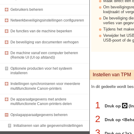
Maak direct een 
Om beveiligingsre
Gebruikers beheren
kwijtraakt of verg
De beveiliging di
Netwerkbeveiligingsinstellingen configureren
verlies van gege
Tijdens het make
De functies van de machine beperken
Verwijder het US
USB-poort of de g
De beveiliging van documenten verhogen
De machine vanaf een computer beheren
(Remote UI (UI op afstand))
Optionele producten voor het systeem
installeren
Instellen van TPM
Instellingen synchroniseren voor meerdere
In dit gedeelte wordt be
multifunctionele Canon-printers
De apparaatgegevens met andere
1
multifunctionele Canon-printers delen
Druk op
(In
Opslagapparaatgegevens beheren
2
Druk op <Behe
Initialiseren van alle gegevens/instellingen
3
Druk op <Ja>.