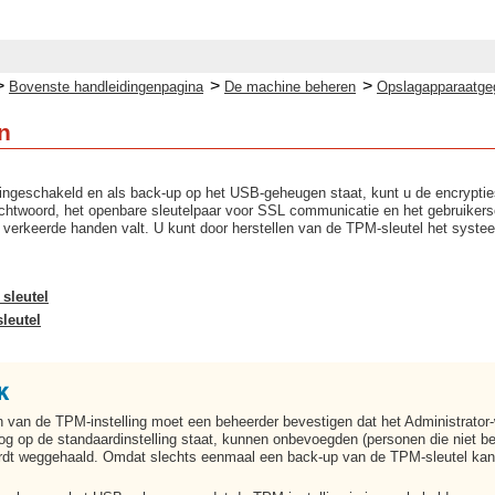
>
>
>
Bovenste handleidingenpagina
De machine beheren
Opslagapparaatge
n
 ingeschakeld en als back-up op het USB-geheugen staat, kunt u de encryptiesl
chtwoord, het openbare sleutelpaar voor SSL communicatie en het gebruikersce
n verkeerde handen valt. U kunt door herstellen van de TPM-sleutel het syste
sleutel
leutel
n van de TPM-instelling moet een beheerder bevestigen dat het Administrator-
g op de standaardinstelling staat, kunnen onbevoegden (personen die niet b
ordt weggehaald. Omdat slechts eenmaal een back-up van de TPM-sleutel kan 