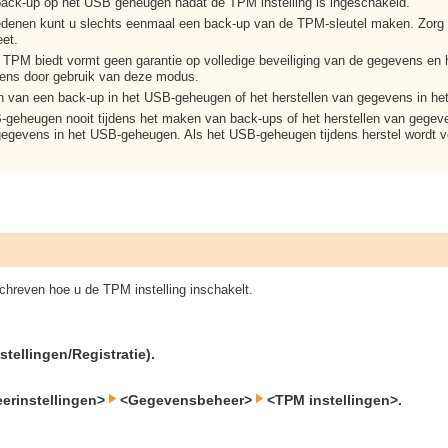
back-up op het USB geheugen nadat de TPM instelling is ingeschakeld.
denen kunt u slechts eenmaal een back-up van de TPM-sleutel maken. Zorg da
eet.
e TPM biedt vormt geen garantie op volledige beveiliging van de gegevens en 
vens door gebruik van deze modus.
n van een back-up in het USB-geheugen of het herstellen van gegevens in h
B-geheugen nooit tijdens het maken van back-ups of het herstellen van geg
egevens in het USB-geheugen. Als het USB-geheugen tijdens herstel wordt ve
schreven hoe u de TPM instelling inschakelt.
stellingen/Registratie).
erinstellingen>
<Gegevensbeheer>
<TPM instellingen>.