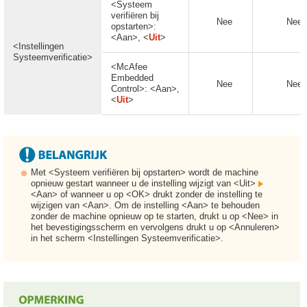
<Systeem
verifiëren bij
Nee
Nee
opstarten>:
<Aan>, <
Uit
>
<Instellingen
Systeemverificatie>
<McAfee
Embedded
Nee
Nee
Control>: <Aan>,
<
Uit
>
Met <Systeem verifiëren bij opstarten> wordt de machine
opnieuw gestart wanneer u de instelling wijzigt van <Uit>
<Aan> of wanneer u op <OK> drukt zonder de instelling te
wijzigen van <Aan>. Om de instelling <Aan> te behouden
zonder de machine opnieuw op te starten, drukt u op <Nee> in
het bevestigingsscherm en vervolgens drukt u op <Annuleren>
in het scherm <Instellingen Systeemverificatie>.