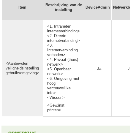
Beschrijving van de
Item
DeviceAdmin
Netwerkbe
instelling
<1. Intraneten
internetverbinding>
<2. Directe
internetverbinding>
<3.
Internetverbinding
verboden>
<4. Privaat (thuis)
<Aanbevolen
netwerk>
veiligheidsinstelling
Ja
Ja
<5. Openbaar
gebruiksomgeving>
netwerk>
<6. Omgeving met
hoog
vertrouwelijke
info>
<Wissen>
<Gew.inst.
printen>