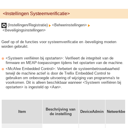
<Instellingen Systeemverificatie>
(Instellingen/Registratie)
<Beheerinstellingen>
<Beveiligingsinstellingen>
Geef op of de functies voor systeemverificatie en -beveiliging moeten
worden gebruikt.
<Systeem verifiëren bij opstarten>: Verifieert de integriteit van de
firmware en MEAP-toepassingen tijdens het opstarten van de machine.
<McAfee Embedded Control>: Verbetert de systeembetrouwbaarheid
terwijl de machine actief is door de Trellix Embedded Control te
gebruiken om onbevoegde uitvoering of wijziging van programma's te
voorkomen. Dit is alleen beschikbaar wanneer <Systeem verifiëren bij
opstarten> is ingesteld op <Aan>.
Beschrijving van
Item
DeviceAdmin
Netwerkbeh
de instelling