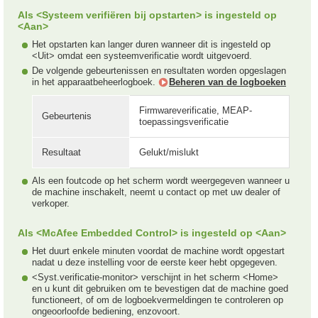
Als <Systeem verifiëren bij opstarten> is ingesteld op
<Aan>
Het opstarten kan langer duren wanneer dit is ingesteld op
<Uit> omdat een systeemverificatie wordt uitgevoerd.
De volgende gebeurtenissen en resultaten worden opgeslagen
in het apparaatbeheerlogboek.
Beheren van de logboeken
Firmwareverificatie, MEAP-
Gebeurtenis
toepassingsverificatie
Resultaat
Gelukt/mislukt
Als een foutcode op het scherm wordt weergegeven wanneer u
de machine inschakelt, neemt u contact op met uw dealer of
verkoper.
Als <McAfee Embedded Control> is ingesteld op <Aan>
Het duurt enkele minuten voordat de machine wordt opgestart
nadat u deze instelling voor de eerste keer hebt opgegeven.
<Syst.verificatie-monitor> verschijnt in het scherm <Home>
en u kunt dit gebruiken om te bevestigen dat de machine goed
functioneert, of om de logboekvermeldingen te controleren op
ongeoorloofde bediening, enzovoort.