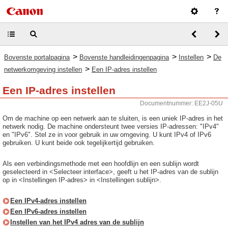
>
>
>
Bovenste portalpagina
Bovenste handleidingenpagina
Instellen
De
>
netwerkomgeving instellen
Een IP-adres instellen
Een IP-adres instellen
Documentnummer: EE2J-05U
Om de machine op een netwerk aan te sluiten, is een uniek IP-adres in het
netwerk nodig. De machine ondersteunt twee versies IP-adressen: "IPv4"
en "IPv6". Stel ze in voor gebruik in uw omgeving. U kunt IPv4 of IPv6
gebruiken. U kunt beide ook tegelijkertijd gebruiken.
Als een verbindingsmethode met een hoofdlijn en een sublijn wordt
geselecteerd in <Selecteer interface>, geeft u het IP-adres van de sublijn
op in <Instellingen IP-adres> in <Instellingen sublijn>.
Een IPv4-adres instellen
Een IPv6-adres instellen
Instellen van het IPv4 adres van de sublijn