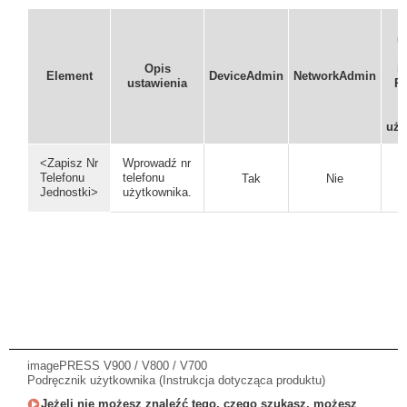
u
p
Opis
i
Element
DeviceAdmin
NetworkAdmin
ustawienia
Re
i
uży
<Zapisz Nr
Wprowadź nr
Telefonu
telefonu
Tak
Nie
Jednostki>
użytkownika.
imagePRESS V900 / V800 / V700
Podręcznik użytkownika (Instrukcja dotycząca produktu)
Jeżeli nie możesz znaleźć tego, czego szukasz, możesz