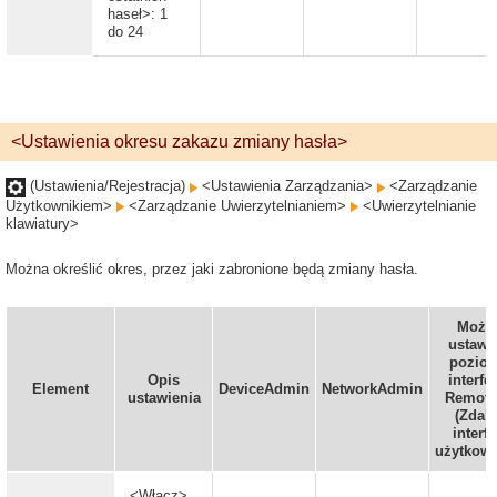
haseł>: 1
do 24
<Ustawienia okresu zakazu zmiany hasła>
(Ustawienia/Rejestracja)
<Ustawienia Zarządzania>
<Zarządzanie
Użytkownikiem>
<Zarządzanie Uwierzytelnianiem>
<Uwierzytelnianie
klawiatury>
Można określić okres, przez jaki zabronione będą zmiany hasła.
Możn
ustawi
pozio
Opis
interfe
Element
DeviceAdmin
NetworkAdmin
ustawienia
Remote
(Zdal
interfe
użytkown
<Włącz>,