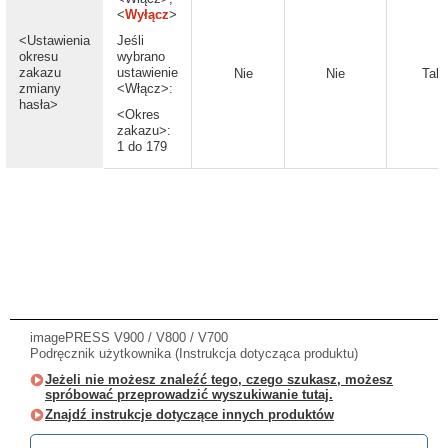
<
Wyłącz
>
<Ustawienia
Jeśli
okresu
wybrano
zakazu
ustawienie
Nie
Nie
Tak
zmiany
<Włącz>:
hasła>
<Okres
zakazu>:
1 do 179
imagePRESS V900 / V800 / V700
Podręcznik użytkownika (Instrukcja dotycząca produktu)
Jeżeli nie możesz znaleźć tego, czego szukasz, możesz
spróbować przeprowadzić wyszukiwanie tutaj.
Znajdź instrukcje dotyczące innych produktów