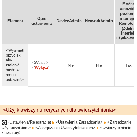
Można
ustawić 
poziomu
Opis
interfejs
Element
DeviceAdmin
NetworkAdmin
ustawienia
Remote U
(Zdalny
interfejs
użytkownik
<Wyświetl
przycisk
aby
<Włącz>,
zmienić
Nie
Nie
Tak
<
Wyłącz
>
hasło w
menu
ustawień>
<Użyj klawiszy numerycznych dla uwierzytelniania>
(Ustawienia/Rejestracja)
<Ustawienia Zarządzania>
<Zarządzanie
Użytkownikiem>
<Zarządzanie Uwierzytelnianiem>
<Uwierzytelnianie
klawiatury>