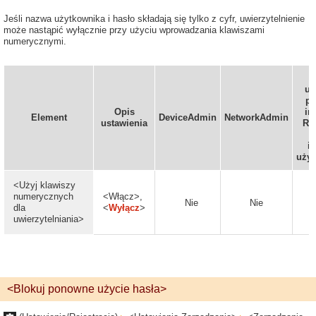
Jeśli nazwa użytkownika i hasło składają się tylko z cyfr, uwierzytelnienie
może nastąpić wyłącznie przy użyciu wprowadzania klawiszami
numerycznymi.
us
p
Opis
in
Element
DeviceAdmin
NetworkAdmin
ustawienia
Re
(
in
użyt
<Użyj klawiszy
numerycznych
<Włącz>,
Nie
Nie
dla
<
Wyłącz
>
uwierzytelniania>
<Blokuj ponowne użycie hasła>