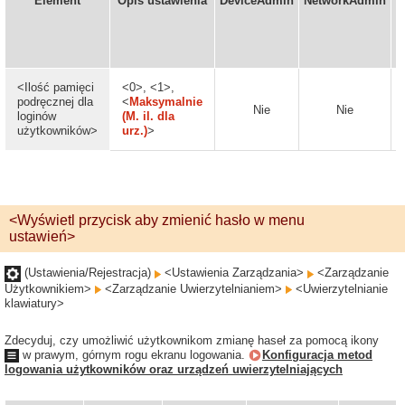
Element
Opis ustawienia
DeviceAdmin
NetworkAdmin
u
<Ilość pamięci
<0>, <1>,
podręcznej dla
<
Maksymalnie
Nie
Nie
loginów
(M. il. dla
użytkowników>
urz.)
>
<Wyświetl przycisk aby zmienić hasło w menu
ustawień>
(Ustawienia/Rejestracja)
<Ustawienia Zarządzania>
<Zarządzanie
Użytkownikiem>
<Zarządzanie Uwierzytelnianiem>
<Uwierzytelnianie
klawiatury>
Zdecyduj, czy umożliwić użytkownikom zmianę haseł za pomocą ikony
w prawym, górnym rogu ekranu logowania.
Konfiguracja metod
logowania użytkowników oraz urządzeń uwierzytelniających