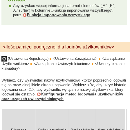
Aby uzyskać więcej informacji na temat elementów („A”, „B”,
„C” i „Nie”) w kolumnie „Funkcja importowania wszystkiego”,
patrz
Funkcja importowania wszystkiego
.
<Ilość pamięci podręcznej dla loginów użytkowników>
(Ustawienia/Rejestracja)
<Ustawienia Zarządzania>
<Zarządzanie
Użytkownikiem>
<Zarządzanie Uwierzytelnianiem>
<Uwierzytelnianie
klawiatury>
Wybierz, czy wyświetlać nazwy użytkowników, którzy poprzednio logowali
się na rozwijalnej liście ekranu logowania. Wybierz <0>, aby ukryć historię
logowania oraz <1>, aby wyświetlić wyłącznie nazwę użytkownika, który
logował się ostatnio.
Konfiguracja metod logowania użytkowników
oraz urządzeń uwierzytelniających