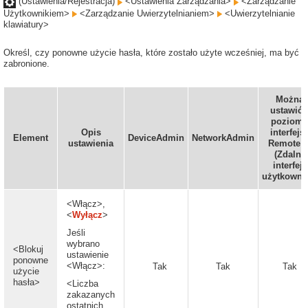
(Ustawienia/Rejestracja)
<Ustawienia Zarządzania>
<Zarządzanie
Użytkownikiem>
<Zarządzanie Uwierzytelnianiem>
<Uwierzytelnianie
klawiatury>
Określ, czy ponowne użycie hasła, które zostało użyte wcześniej, ma być
zabronione.
Można
ustawić 
poziom
Opis
interfejs
Element
DeviceAdmin
NetworkAdmin
ustawienia
Remote U
(Zdalny
interfejs
użytkowni
<Włącz>,
<
Wyłącz
>
Jeśli
wybrano
<Blokuj
ustawienie
ponowne
<Włącz>:
Tak
Tak
Tak
użycie
hasła>
<Liczba
zakazanych
ostatnich