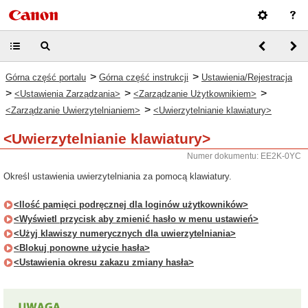
>
>
Górna część portalu
Górna część instrukcji
Ustawienia/Rejestracja
>
>
>
<Ustawienia Zarządzania>
<Zarządzanie Użytkownikiem>
>
<Zarządzanie Uwierzytelnianiem>
<Uwierzytelnianie klawiatury>
<Uwierzytelnianie klawiatury>
Numer dokumentu: EE2K-0YC
Określ ustawienia uwierzytelniania za pomocą klawiatury.
<Ilość pamięci podręcznej dla loginów użytkowników>
<Wyświetl przycisk aby zmienić hasło w menu ustawień>
<Użyj klawiszy numerycznych dla uwierzytelniania>
<Blokuj ponowne użycie hasła>
<Ustawienia okresu zakazu zmiany hasła>