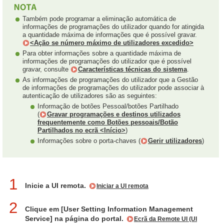
Também pode programar a eliminação automática de
informações de programações do utilizador quando for atingida
a quantidade máxima de informações que é possível gravar.
<Ação se número máximo de utilizadores excedido>
Para obter informações sobre a quantidade máxima de
informações de programações do utilizador que é possível
gravar, consulte
Características técnicas do sistema
.
As informações de programações do utilizador que a Gestão
de informações de programações do utilizador pode associar à
autenticação de utilizadores são as seguintes:
Informação de botões Pessoal/botões Partilhado
(
Gravar programações e destinos utilizados
frequentemente como Botões pessoais/Botão
Partilhados no ecrã <Início>
)
Informações sobre o porta-chaves (
Gerir utilizadores
)
1
Inicie a UI remota.
Iniciar a UI remota
2
Clique em [User Setting Information Management
Service] na página do portal.
Ecrã da Remote UI (UI