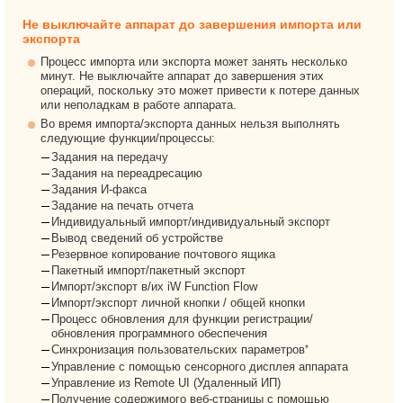
Не выключайте аппарат до завершения импорта или
экспорта
Процесс импорта или экспорта может занять несколько
минут. Не выключайте аппарат до завершения этих
операций, поскольку это может привести к потере данных
или неполадкам в работе аппарата.
Во время импорта/экспорта данных нельзя выполнять
следующие функции/процессы:
Задания на передачу
Задания на переадресацию
Задания И-факса
Задание на печать отчета
Индивидуальный импорт/индивидуальный экспорт
Вывод сведений об устройстве
Резервное копирование почтового ящика
Пакетный импорт/пакетный экспорт
Импорт/экспорт в/их iW Function Flow
Импорт/экспорт личной кнопки / общей кнопки
Процесс обновления для функции регистрации/
обновления программного обеспечения
*
Синхронизация пользовательских параметров
Управление с помощью сенсорного дисплея аппарата
Управление из Remote UI (Удаленный ИП)
Получение содержимого веб-страницы с помощью