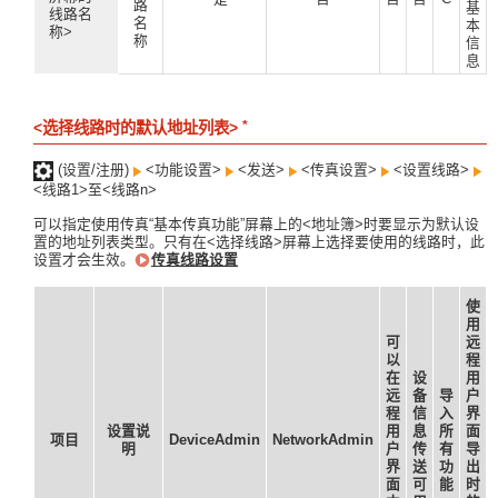
路
基
线路名
名
本
称>
称
信
息
*
<选择线路时的默认地址列表>
(设置/注册)
<功能设置>
<发送>
<传真设置>
<设置线路>
<线路1>至<线路n>
可以指定使用传真“基本传真功能”屏幕上的<地址簿>时要显示为默认设
置的地址列表类型。只有在<选择线路>屏幕上选择要使用的线路时，此
设置才会生效。
传真线路设置
使
用
可
远
以
程
在
设
用
远
备
导
户
程
信
入
界
设置说
用
息
所
面
项目
DeviceAdmin
NetworkAdmin
明
户
传
有
导
界
送
功
出
面
可
能
时