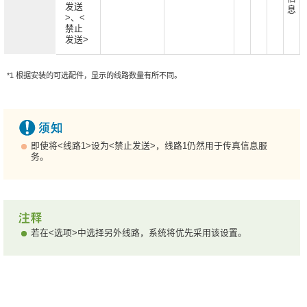
发送
息
>、<
禁止
发送>
*1 根据安装的可选配件，显示的线路数量有所不同。
即使将<线路1>设为<禁止发送>，线路1仍然用于传真信息服
务。
若在<选项>中选择另外线路，系统将优先采用该设置。