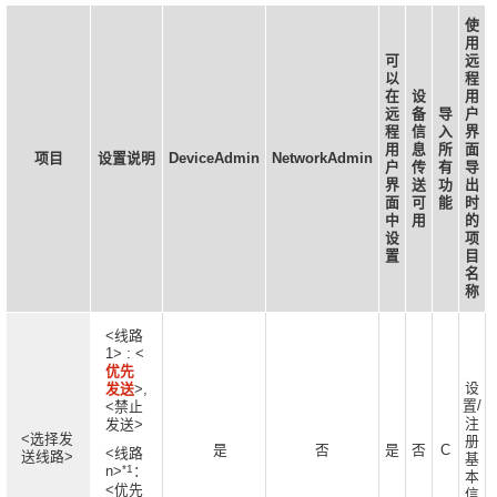
使
用
可
远
以
程
在
设
用
远
备
导
户
程
信
入
界
用
息
所
面
项目
设置说明
DeviceAdmin
NetworkAdmin
户
传
有
导
界
送
功
出
面
可
能
时
中
用
的
设
项
置
目
名
称
<线路
1> : <
优先
设
发送
>,
置/
<禁止
注
发送>
<选择发
册
是
否
是
否
C
<线路
送线路>
基
*1
n>
：
本
<优先
信