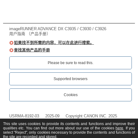
imageRUNNER ADVANCE DX C3935 / C3930 / C3926
用户指南 （产品手册）
如果找不到所需的内容，可以在此进行搜索。
查找其他产品的手册
Please be sure to read this.‎
Supported browsers
Cookies
USRMA-8192-03
2025-09
Copyright CANON INC. 2025
This site uses cookies to provide its contents and functions and improve their
qualities etc. You can find out more about our use of the cookies
here
. If you
select "Reject", only cookies necessary to provide the contents and functions of
the site are recorded and stored.