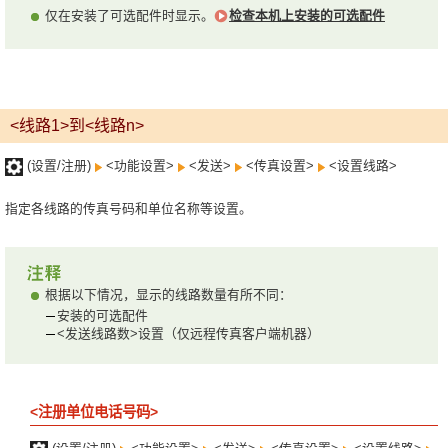
仅在安装了可选配件时显示。
检查本机上安装的可选配件
<线路1>到<线路n>
(设置/注册)
<功能设置>
<发送>
<传真设置>
<设置线路>
指定各线路的传真号码和单位名称等设置。
根据以下情况，显示的线路数量有所不同：
安装的可选配件
<发送线路数>设置（仅远程传真客户端机器）
<注册单位电话号码>