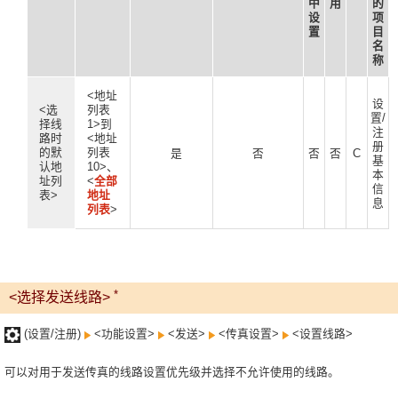
中
用
的
设
项
置
目
名
称
<地址
设
<选
列表
置/
择线
1>到
注
路时
<地址
册
的默
列表
是
否
否
否
C
基
认地
10>、
本
址列
<
全部
信
表>
地址
息
列表
>
*
<选择发送线路>
(设置/注册)
<功能设置>
<发送>
<传真设置>
<设置线路>
可以对用于发送传真的线路设置优先级并选择不允许使用的线路。