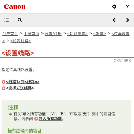
>
>
>
>
>
门户首页
手册首页
设置/注册
<功能设置>
<发送>
<传真设置
>
>
<设置线路>
<设置线路>
CX3J-0RK
指定传真线路设置。
<线路1>到<线路n>
<选择发送线路>
有关“导入所有功能”（“A”、“B”、“C”以及“无”）列中的项目信
息，请参阅
导入所有功能
。
标有星号(*)的项目