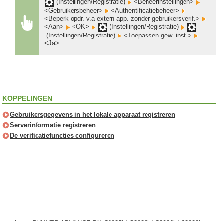
(Instellingen/Registratie)
<Beheerinstellingen>
<Gebruikersbeheer>
<Authentificatiebeheer>
<Beperk opdr. v.a extern app. zonder gebruikersverif.>
<Aan>
<OK>
(Instellingen/Registratie)
(Instellingen/Registratie)
<Toepassen gew. inst.>
<Ja>
KOPPELINGEN
Gebruikersgegevens in het lokale apparaat registreren
Serverinformatie registreren
De verificatiefuncties configureren