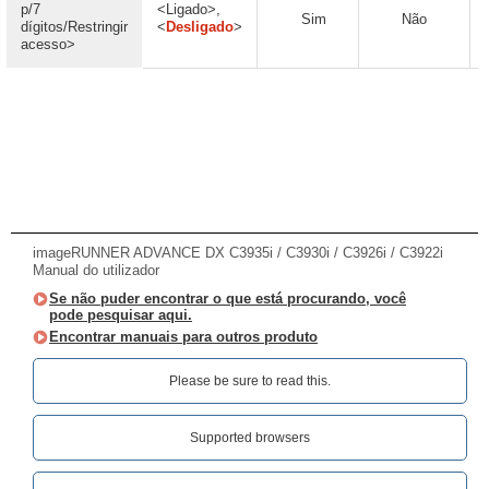
p/7
<Ligado>,
Sim
Não
dígitos/Restringir
<
Desligado
>
acesso>
imageRUNNER ADVANCE DX C3935i / C3930i / C3926i / C3922i
Manual do utilizador
Se não puder encontrar o que está procurando, você
pode pesquisar aqui.
Encontrar manuais para outros produto
Please be sure to read this.‎
Supported browsers