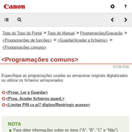
>
>
>
Topo do Topo do Portal
Topo do Manual
Programações/Gravação
>
>
<Programações de funções>
<Guardar/Aceder a ficheiros>
<Programações comuns>
<Programações comuns>
E3J8-0S6
Especifique as programações usadas ao armazenar originais digitalizados
ou utilizar os ficheiros armazenados.
<Progr. Ler e Guardar>
<Prog. Aceder ficheiros guard.>
<Limitar PIN cx p/7 dígitos/Restringir acesso>
Para obter informações sobre os itens ("A", "B", "C" e "Não")