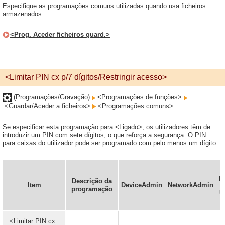
Especifique as programações comuns utilizadas quando usa ficheiros
armazenados.
<Prog. Aceder ficheiros guard.>
<Limitar PIN cx p/7 dígitos/Restringir acesso>
(Programações/Gravação)
<Programações de funções>
<Guardar/Aceder a ficheiros>
<Programações comuns>
Se especificar esta programação para <Ligado>, os utilizadores têm de
introduzir um PIN com sete dígitos, o que reforça a segurança. O PIN
para caixas do utilizador pode ser programado com pelo menos um dígito.
p
Descrição da
Item
DeviceAdmin
NetworkAdmin
programação
U
<Limitar PIN cx