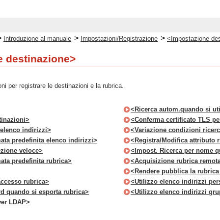
>
>
>
Introduzione al manuale
Impostazioni/Registrazione
<Impostazione des
 destinazione>
i per registrare le destinazioni e la rubrica.
<Ricerca autom.quando si ut
tinazioni>
<Conferma certificato TLS p
lenco indirizzi>
<Variazione condizioni ricer
ta predefinita elenco indirizzi>
<Registra/Modifica attributo
ezione veloce>
<Impost. Ricerca per nome q
ta predefinita rubrica>
<Acquisizione rubrica remot
<Rendere pubblica la rubric
ccesso rubrica>
<Utilizzo elenco indirizzi pe
d quando si esporta rubrica>
<Utilizzo elenco indirizzi gru
rver LDAP>