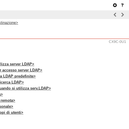
tinazione>
CX9C-0U1
ilizza server LDAP>
er accesso server LDAP>
ca LDAP predefinite>
 ricerca LDAP>
uando si utilizza serv.LDAP>
a>
a remota>
rsonale>
ppi di utenti>