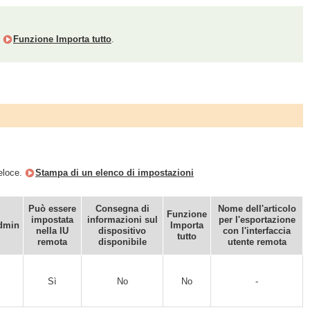
e
Funzione Importa tutto
.
veloce.
Stampa di un elenco di impostazioni
Può essere
Consegna di
Nome dell'articolo
Funzione
impostata
informazioni sul
per l'esportazione
dmin
Importa
nella IU
dispositivo
con l'interfaccia
tutto
remota
disponibile
utente remota
Sì
No
No
-