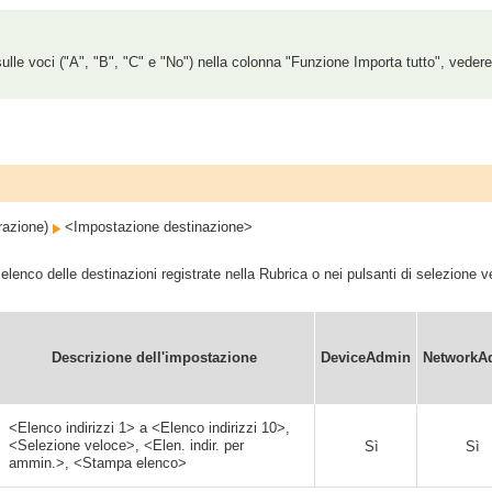
ulle voci ("A", "B", "C" e "No") nella colonna "Funzione Importa tutto", veder
razione)
<Impostazione destinazione>
lenco delle destinazioni registrate nella Rubrica o nei pulsanti di selezione 
Descrizione dell'impostazione
DeviceAdmin
NetworkA
<Elenco indirizzi 1> a <Elenco indirizzi 10>,
<Selezione veloce>, <Elen. indir. per
Sì
Sì
ammin.>, <Stampa elenco>