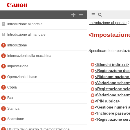
Introduzione al portale
Introduzione al portale
<Impostazione
Introduzione al manuale
Introduzione
Specificare le impostazion
Informazioni sulla macchina
<Elenchi indirizzi>
Impostazione
<Registrazione des
<Ridenominazione e
Operazioni di base
<Variazione scherma
Copia
<Registrazione sel
<Variazione scherma
Fax
<PIN rubrica>
<Gestione numeri a
Stampa
<Includere passwor
Scansione
<Registrazione se
Utilizzo dello spazio di memorizzazione