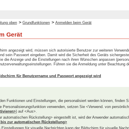
>
>
itung oben
Grundfunktionen
Anmelden beim Gerät
m Gerät
irm angezeigt wird, müssen sich autorisierte Benutzer zur weiteren Verwe
d sein Passwort eingeben. Damit wird die Sicherheit des Geräts sichergeste
ie die Anzeige und die Einstellungen nach ihren Wünschen anpassen (person
enutzerverwaltungseinstellungen. Führen sie die Anmeldung unter Beachtung 
ldschirm für Benutzername und Passwort angezeigt wird
den Funktionen und Einstellungen, die personalisiert werden können, finden S
e Personalisierungsfunktion verwenden, setzen Sie <Verwend. von persönliche
tivieren>
) auf <Aus>.
r automatischen Rückstellung> eingestellt ist, wird der Anwender automatisc
 bis zur automatischen Rückstellung>
Einstellungen für visuelle Nachrichten kann der Bildschirm für visuelle Nac