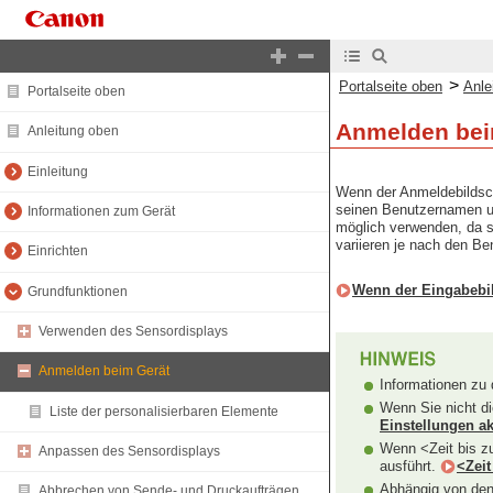
>
Portalseite oben
Anle
Portalseite oben
Anmelden bei
Anleitung oben
Einleitung
Wenn der Anmeldebildsch
seinen Benutzernamen un
Informationen zum Gerät
möglich verwenden, da s
variieren je nach den B
Einrichten
Wenn der Eingabebi
Grundfunktionen
Verwenden des Sensordisplays
Anmelden beim Gerät
Informationen zu 
Wenn Sie nicht di
Liste der personalisierbaren Elemente
Einstellungen ak
Wenn <Zeit bis zu
Anpassen des Sensordisplays
ausführt.
<Zeit
Abhängig von den 
Abbrechen von Sende- und Druckaufträgen