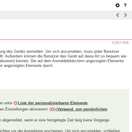
CX57-05K
ndung des Geräts anmelden. Um sich anzumelden, muss jeder Benutzer
llt. Außerdem können die Benutzer das Gerät auf diese Art so bequem wie
alisieren) können. Die auf dem Anmeldebildschirm angezeigten Elemente
der angezeigten Elemente durch.
ie unter
Liste der personalisierbaren Elemente
.
n Einstellungen aktivieren> (
<Verwend. von persönlichen
h abgemeldet, wenn er eine festgelegte Zeit lang keine Vorgänge
hrichten vor der Anmeldung erscheinen. Um sich anzumelden, schließen