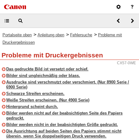
>
>
>
Portalseite oben
Anleitung oben
Fehlersuche
Probleme mit
Druckergebnissen
Probleme mit Druckergebnissen
CX57-0WE
Das gedruckte Bild ist versetzt oder schief.
Bilder sind ungleichmäßig oder blass.
Ausdrucke sind verschmutzt oder verschmiert. (Nur 8900 Serie /
6900 Serie)
Schwarze Streifen erscheinen.
Weiße Streifen erscheinen. (Nur 4900 Serie)
Hintergrund scheint durch.
Bilder werden nicht auf der beabsichtigten Seite des Papiers
gedruckt.
Bilder werden nicht in der beabsichtigten Größe gedruckt.
Die Ausrichtung auf beiden Seiten des Papiers stimmt nicht
überein, wenn Sie doppelseitigen Druck verwenden.