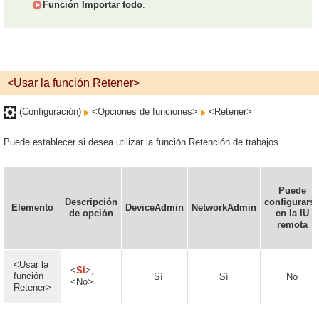
Función Importar todo
.
<Usar la función Retener>
(Configuración)
<Opciones de funciones>
<Retener>
Puede establecer si desea utilizar la función Retención de trabajos.
Puede
Descripción
configurars
Elemento
DeviceAdmin
NetworkAdmin
de opción
en la IU
remota
<Usar la
<
Sí
>,
función
Sí
Sí
No
<No>
Retener>