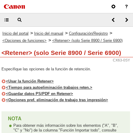
>
>
>
Inicio del portal
Inicio del manual
Configuración/Registro
>
<Opciones de funciones>
<Retener> (solo Serie 8900 / Serie 6900)
<Retener> (solo Serie 8900 / Serie 6900)
CX63-0SY
Especifique las opciones de la función de retención.
<Usar la función Retener>
<Tiempo para autoeliminación trabajos reten.>
<Guardar datos PS/PDF en Retener>
<Opciones pref. eliminación de trabajo tras impresión>
Para obtener más información sobre los elementos ("A", "B",
"C" y "No") de la columna "Función Importar todo", consulte