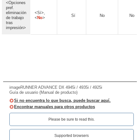
<Opciones
pref.
eliminación
<Sí>,
Sí
No
No
de trabajo
<
No
>
tras
impresión>
imageRUNNER ADVANCE DX 4945i / 4935i / 4925i
Guía de usuario (Manual de producto)
Si no encuentra lo que busca, puede buscar aquí.
Encontrar manuales para otros productos
Please be sure to read this.‎
Supported browsers