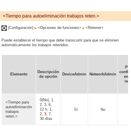
<Tiempo para autoeliminación trabajos reten.>
(Configuración)
<Opciones de funciones>
<Retener>
Puede establecer el tiempo que debe transcurrir para que se eliminen
automáticamente los trabajos retenidos.
Pu
Descripción
config
Elemento
DeviceAdmin
NetworkAdmin
de opción
en l
rem
0(No), 1,
<Tiempo para
2, 3, 6,
autoeliminación
12 h, 1,
Sí
No
N
trabajos
2,
3
, 7,
reten.>
30 días