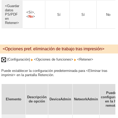
<Guardar
datos
<Sí>,
PS/PDF
Sí
Sí
No
<
No
>
en
Retener>
<Opciones pref. eliminación de trabajo tras impresión>
(Configuración)
<Opciones de funciones>
<Retener>
Puede establecer la configuración predeterminada para <Eliminar tras
imprimir> en la pantalla Retención.
Puede
Descripción
configurar
Elemento
DeviceAdmin
NetworkAdmin
de opción
en la IU
remota