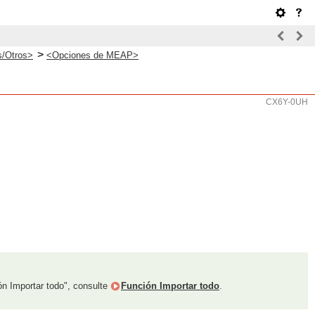
>
s/Otros>
<Opciones de MEAP>
CX6Y-0UH
ón Importar todo", consulte
Función Importar todo
.