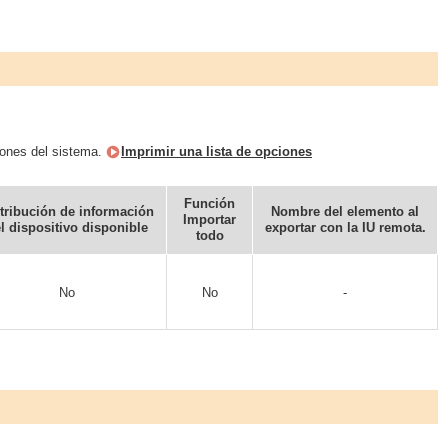
iones del sistema.
Imprimir una lista de opciones
Función
tribución de información
Nombre del elemento al
Importar
l dispositivo disponible
exportar con la IU remota.
todo
No
No
-