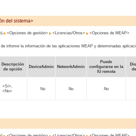
ión del sistema>
on)
<Opciones de gestión>
<Licencias/Otros>
<Opciones de MEAP>
 de informe la información de las aplicaciones MEAP y determinadas aplicac
Puede
Descripción
Dis
DeviceAdmin
NetworkAdmin
configurarse en la
de opción
de
IU remota
<Sí>,
No
No
No
<No>
on)
<Opciones de gestión>
<Licencias/Otros>
<Opciones de MEAP>