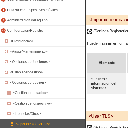
Enlazar con dispositivos móviles
<Imprimir informac
Administración del equipo
Configuración/Registro
(Settings/Registrati
<Preferencias>
Puede imprimir en forma
<Ajuste/Mantenimiento>
<Opciones de funciones>
Elemento
<Establecer destino>
<Imprimir
<Opciones de gestión>
información del
sistema>
<Gestión de usuarios>
<Gestión del dispositivo>
<Licencias/Otros>
<Usar TLS>
<Opciones de MEAP>
(Settings/Registrati