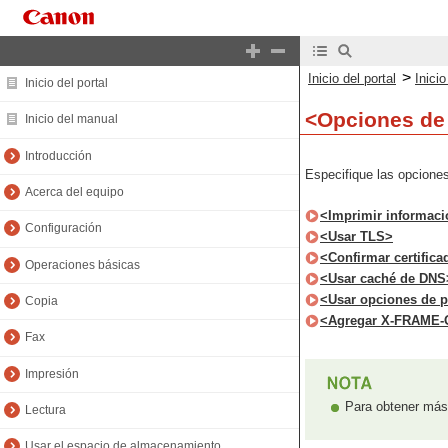
>
Inicio del portal
Inici
Inicio del portal
<Opciones d
Inicio del manual
Introducción
Especifique las opcion
Acerca del equipo
<Imprimir informaci
Configuración
<Usar TLS>
<Confirmar certific
Operaciones básicas
<Usar caché de DNS
<Usar opciones de p
Copia
<Agregar X-FRAME-
Fax
Impresión
Para obtener más 
Lectura
Usar el espacio de almacenamiento