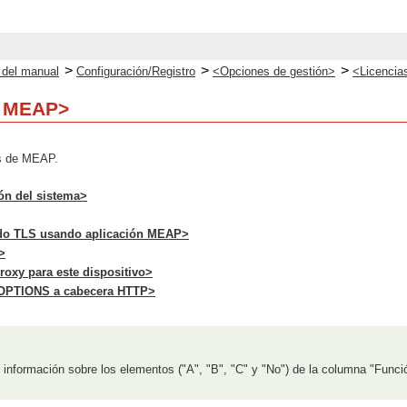
>
>
>
o del manual
Configuración/Registro
<Opciones de gestión>
<Licencia
e MEAP>
es de MEAP.
ón del sistema>
ado TLS usando aplicación MEAP>
>
roxy para este dispositivo>
OPTIONS a cabecera HTTP>
información sobre los elementos ("A", "B", "C" y "No") de la columna "Funci