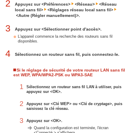
2
Appuyez sur <Préférences>
<Réseau>
<Réseau
local sans fil>
<Réglages réseau local sans fil>
<Autre (Régler manuellement)>.
3
Appuyez sur <Sélectionner point d'accès>.
L'appareil commence la recherche des routeurs sans fil
disponibles.
4
Sélectionnez un routeur sans fil, puis connectez-le.
Si le réglage de sécurité de votre routeur LAN sans fil
est WEP, WPA/WPA2-PSK ou WPA3-SAE
1
Sélectionnez un routeur sans fil LAN à utiliser, puis
appuyez sur <OK>.
2
Appuyez sur <Clé WEP> ou <Clé de cryptage>, puis
saisissez la clé réseau.
3
Appuyez sur <OK>.
Quand la configuration est terminée, l'écran
<Connecté.> s'affichera.